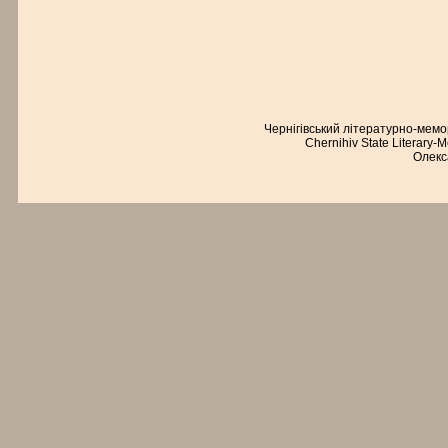
Чернігівський літературно-мем
Chernihiv State Literary-
Олекс