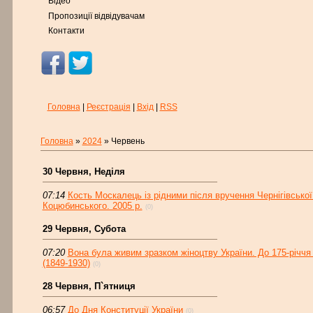
Відео
Пропозиції відвідувачам
Контакти
Головна
|
Реєстрація
|
Вхід
|
RSS
Головна
»
2024
»
Червень
30 Червня, Неділя
07:14
Кость Москалець із рідними після вручення Чернігівської
Коцюбинського. 2005 р.
(0)
29 Червня, Субота
07:20
Вона була живим зразком жіноцтву України. До 175-річч
(1849-1930)
(0)
28 Червня, П`ятниця
06:57
До Дня Конституції України
(0)