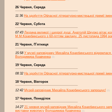
26 Червня, Середа
11:36
На здобуття Обласної літературно-мистецької премії іме
22 Червня, Субота
07:43
Людина великої і щедрої душі. Анатолій Шкурко вітає к
М.М.Коцюбинського з 60-літтям закладу. 25 листопада 1994 ро
21 Червня, П`ятниця
15:58
У музеї-заповіднику Михайла Коцюбинського відкрилася
Володимира Кравченка
(0)
19 Червня, Середа
08:32
На здобуття Обласної літературно-мистецької премії іме
18 Червня, Вівторок
12:42
Музей-заповідник Михайла Коцюбинського запрошує!
(0)
17 Червня, Понеділок
14:27
21 червня музей-заповідник Михайла Коцюбинського запр
виставки живопису Володимира Кравченка
(0)