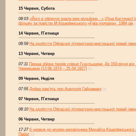
15 Червня, Субота
08:03
«Його в обличчя знали вже мільйони…» (Ліна Костенко) 
фільму за повістю М.Коцюбинського «Fata morgana». 1984 рік
(
14 Червня, П`ятниця
08:59
На здобуття Обласної літературно-мистецької премії іме
13 Червня, Четвер
07:11
Перша збірка творів співця Гуцульщини. До 150-річчя ві
Черемшини (13.06.1874 – 25.04.1927)
(0)
09 Червня, Неділя
07:55
Добра пам’ять про Анатолія Гайдамаку
(0)
07 Червня, П`ятниця
08:10
На здобуття Обласної літературно-мистецької премії іме
06 Червня, Четвер
17:27
6 червня до музею-заповідника Михайла Коцюбинського 
Пабат
(0)