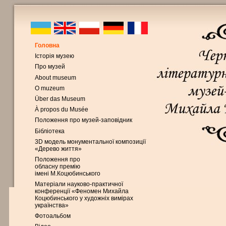
Головна
Історія музею
Про музей
About museum
O muzeum
Über das Museum
À propos du Musée
Положення про музей-заповідник
Бібліотека
3D модель монументальної композиції
«Дерево життя»
Положення про
обласну премію
імені М.Коцюбинського
Матеріали науково-практичної
конференції «Феномен Михайла
Коцюбинського у художніх вимірах
українства»
Фотоальбом