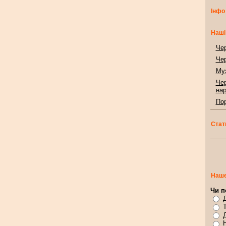
Інфо
Наші
Чер
Чер
Муз
Чер
нар
Пор
Стат
Наше
Чи п