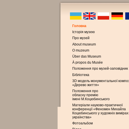
Головна
Історія музею
Про музей
About museum
O muzeum
Über das Museum
À propos du Musée
Положення про музей-заповідник
Бібліотека
3D модель монументальної композ
«Дерево життя»
Положення про
обласну премію
імені М.Коцюбинського
Матеріали науково-практичної
конференції «Феномен Михайла
Коцюбинського у художніх вимірах
українства»
Фотоальбом