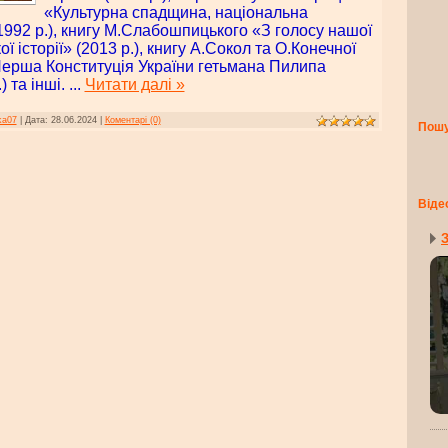
«Культурна спадщина, національна
(1992 р.), книгу М.Слабошпицького «З голосу нашої
ої історії» (2013 р.), книгу А.Сокол та О.Конечної
Перша Конституція України гетьмана Пилипа
) та інші.
...
Читати далі »
ka07
|
Дата:
28.06.2024
|
Коментарі (0)
Пош
Віде
З