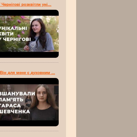
 Чернігові розквітли уні...
Він для мене є духовним ...