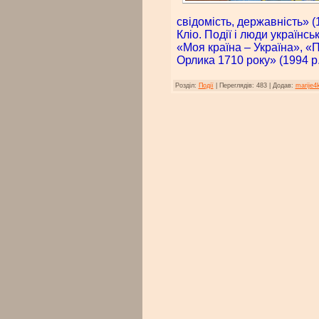
свідомість, державність» 
Кліо. Події і люди українськ
«Моя країна – Україна», «
Орлика 1710 року» (1994 р.
Розділ:
Події
|
Переглядів:
483
|
Додав:
marije4