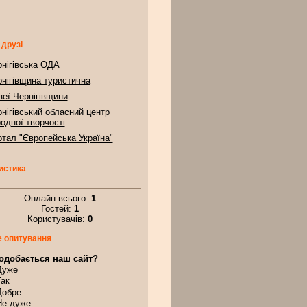
 друзі
нігівська ОДА
нігівщина туристична
еї Чернігівщини
нігівський обласний центр
одної творчості
тал "Європейська Україна"
истика
Онлайн всього:
1
Гостей:
1
Користувачів:
0
 опитування
одобається наш сайт?
Дуже
Так
Добре
Не дуже