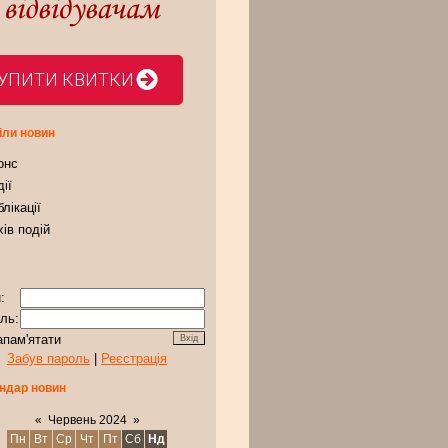
УПИТИ КВИТКИ
іли новин
онс
ії
лікації
ів подій
:
ль:
апам'ятати
Забув пароль
|
Реєстрація
ндар новин
«
Червень 2024
»
Пн
Вт
Ср
Чт
Пт
Сб
Нд