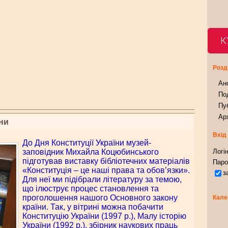
К
Розд
Ан
Под
Пуб
Арх
ни
Вхід
До Дня Конституції України музей-
заповідник Михайла Коцюбинського
Логін
підготував виставку бібліотечних матеріалів
Паро
«Конституція – це наші права та обов’язки».
з
Для неї ми підібрали літературу за темою,
що ілюструє процес становлення та
проголошення нашого Основного закону
Кале
країни. Так, у вітрині можна побачити
Конституцію України (1997 р.), Малу історію
України (1992 р.), збірник наукових праць