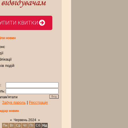
УПИТИ КВИТКИ
іли новин
онс
ії
лікації
ів подій
:
ль:
апам'ятати
Забув пароль
|
Реєстрація
ндар новин
«
Червень 2024
»
Пн
Вт
Ср
Чт
Пт
Сб
Нд