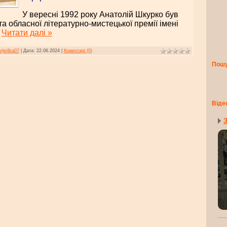
У вересні 1992 року Анатолій Шкурко був
а обласної літературно-мистецької премії імені
.
Читати далі »
rije4ka07
|
Дата:
22.06.2024
|
Коментарі (0)
Пош
Віде
З