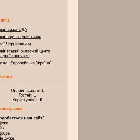
 друзі
нігівська ОДА
нігівщина туристична
еї Чернігівщини
нігівський обласний центр
одної творчості
тал "Європейська Україна"
истика
Онлайн всього:
1
Гостей:
1
Користувачів:
0
 опитування
одобається наш сайт?
Дуже
Так
Добре
Не дуже