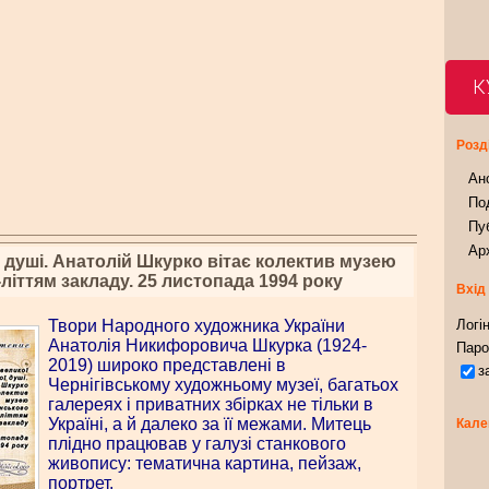
К
Розд
Ан
Под
Пуб
Арх
 душі. Анатолій Шкурко вітає колектив музею
літтям закладу. 25 листопада 1994 року
Вхід
Твори Народного художника України
Логін
Анатолія Никифоровича Шкурка (1924-
Паро
2019) широко представлені в
з
Чернігівському художньому музеї, багатьох
галереях і приватних збірках не тільки в
Україні, а й далеко за її межами. Митець
Кале
плідно працював у галузі станкового
живопису: тематична картина, пейзаж,
портрет.