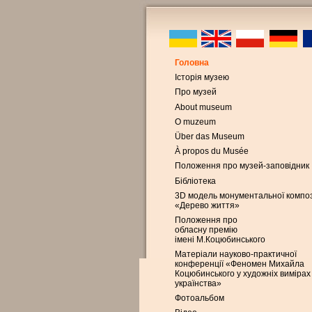
Головна
Історія музею
Про музей
About museum
O muzeum
Über das Museum
À propos du Musée
Положення про музей-заповідник
Бібліотека
3D модель монументальної композ
«Дерево життя»
Положення про
обласну премію
імені М.Коцюбинського
Матеріали науково-практичної
конференції «Феномен Михайла
Коцюбинського у художніх вимірах
українства»
Фотоальбом