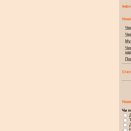
Інфо
Наші
Чер
Чер
Муз
Чер
нар
Пор
Стат
Наше
Чи п