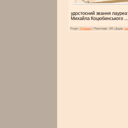
удостоєний звання лауреат
Михайла Коцюбинського
..
Розділ:
Публікації
|
Переглядів:
295
|
Додав:
ma