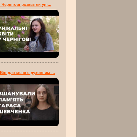
 Чернігові розквітли уні...
Він для мене є духовним ...