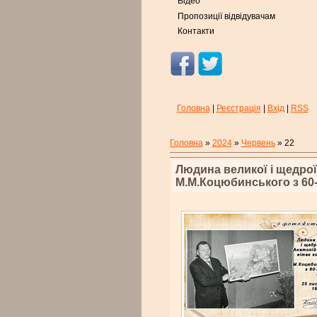
Відео
Пропозиції відвідувачам
Контакти
Головна
|
Реєстрація
|
Вхід
|
RSS
Головна
»
2024
»
Червень
»
22
Людина великої і щедрої
М.М.Коцюбинського з 60-