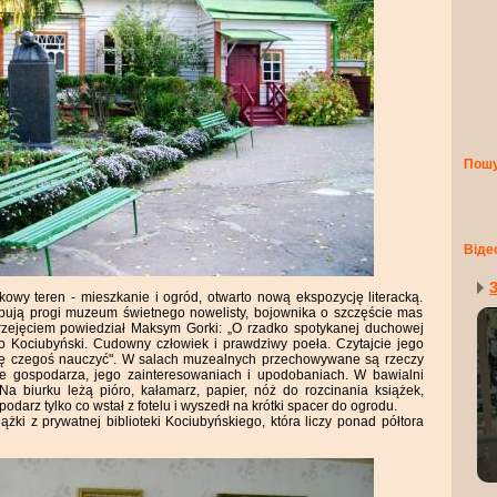
Пош
Віде
З
wy teren - mieszkanie i ogród, otwarto nową ekspozycję literacką.
pują progi muzeum świetnego nowelisty, bojownika o szczęście mas
przejęciem powiedział Maksym Gorki: „O rzadko spotykanej duchowej
ło Kociubyński. Cudowny człowiek i prawdziwy poeła. Czytajcie jego
się czegoś nauczyć". W salach muzealnych przechowywane są rzeczy
ie gospodarza, jego zainteresowaniach i upodobaniach. W bawialni
Na biurku leżą pióro, kałamarz, papier, nóż do rozcinania książek,
odarz tylko co wstał z fotelu i wyszedł na krótki spacer do ogrodu.
żki z prywatnej biblioteki Kociubyńskiego, która liczy ponad półtora