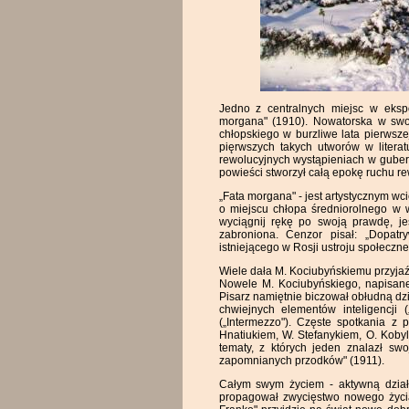
Jedno z centralnych miejsc w eksp
morgana" (1910). Nowatorska w swoje
chłopskiego w burzliwe lata pierwsze
pięrwszych takych utworów w literat
rewolucyjnych wystąpieniach w guberni
powieści stworzył całą epokę ruchu r
„Fata morgana" - jest artystycznym wcie
o miejscu chłopa średniorolnego w w
wyciągnij rękę po swoją prawdę, jeś
zabroniona. Cenzor pisał: „Dopat
istniejącego w Rosji ustroju społeczn
Wiele dała M. Kociubyńskiemu przyj
Nowele M. Kociubyńskiego, napisane 
Pisarz namiętnie biczował obłudną dzi
chwiejnych elementów inteligencji
(„Intermezzo"). Częste spotkania z 
Hnatiukiem, W. Stefanykiem, O. Kobyl
tematy, z których jeden znalazł swo
zapomnianych przodków" (1911).
Całym swym życiem - aktywną działal
propagował zwycięstwo nowego życia 