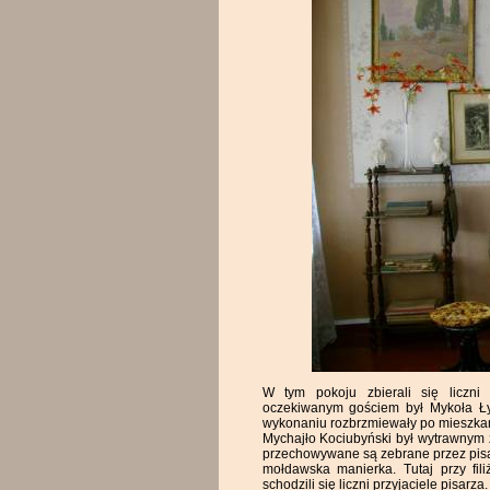
W tym pokoju zbierali się liczni p
oczekiwanym gościem był Mykoła Łys
wykonaniu rozbrzmiewały po mieszkan
Mychajło Kociubyński był wytrawnym z
przechowywane są zebrane przez pisar
mołdawska manierka. Tutaj przy fili
schodzili się liczni przyjaciele pisarz