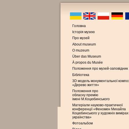
Головна
Історія музею
Про музей
About museum
O muzeum
Über das Museum
À propos du Musée
Положення про музей-заповідник
Бібліотека
3D модель монументальної композ
«Дерево життя»
Положення про
обласну премію
імені М.Коцюбинського
Матеріали науково-практичної
конференції «Феномен Михайла
Коцюбинського у художніх вимірах
українства»
Фотоальбом