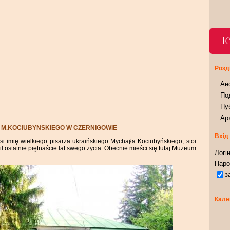
К
Розд
Ан
Под
Пуб
Арх
M.KOCIUBYNSKIEGO W CZERNIGOWIE
Вхід
 imię wielkiego pisarza ukraińskiego Mychajła Kociubyńskiego, stoi
 ostatnie piętnaście lat swego życia. Obecnie mieści się tutaj Muzeum
Логін
Паро
з
Кале