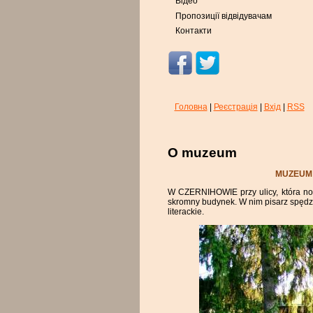
Відео
Пропозиції відвідувачам
Контакти
Головна
|
Реєстрація
|
Вхід
|
RSS
O muzeum
MUZEUM 
W CZERNIHOWIE przy ulicy, która nosi
skromny budynek. W nim pisarz spędził
literackie.