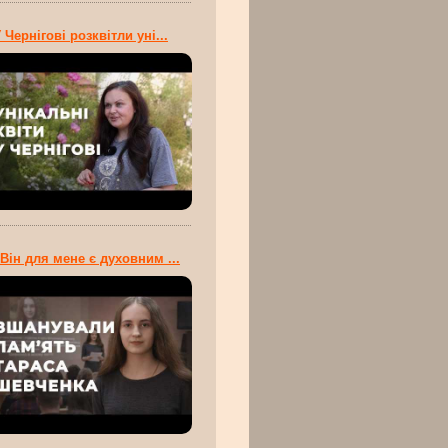
 Чернігові розквітли уні...
Він для мене є духовним ...