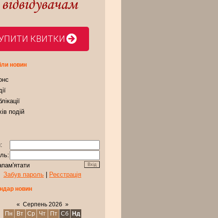
УПИТИ КВИТКИ
іли новин
онс
ії
лікації
ів подій
:
ль:
апам'ятати
Забув пароль
|
Реєстрація
ндар новин
«
Серпень 2026
»
Пн
Вт
Ср
Чт
Пт
Сб
Нд