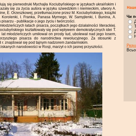
dują się pierwodruki Mychajła Kociubyńskiego w językach ukraińskim i
Наше
kazały się za życia autora w języku szwedzkim i niemieckim, utwory A.
ine, E. Orzeszkowej, przetłumaczone przez M. Kociubyńskiego, książki
Чи п
Korolenki, I. Franka, Panasa Myrnego, W. Samyjłenki, I. Bunina, A.
pisarzu - publikacje o jego życiu i twórczości.
łodzieńczych łatach pisarza, początkach jego działalności literackiej.
 Kociubyńskiego kształtowały się pod wpływem demokratycznych idei T.
 lat młodzieńczych umiłował on prosty Iud, uboIewał nad jego losem,
rzyszłego pisarza do narodnictwa rewolucyjnego. Za stosunki z
 r. znajdował się pod tajnym nadzorem żandarmskim.
Резу
skanych narodowości w Rosji, marzył o ich jasnej przyszłości.
Всьо