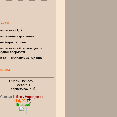
 друзі
нігівська ОДА
нігівщина туристична
еї Чернігівщини
нігівський обласний центр
одної творчості
тал "Європейська Україна"
истика
Онлайн всього:
1
Гостей:
1
Користувачів:
0
Сьогодні:
День Народження:
hitriy99
(47)
Вітаємо!