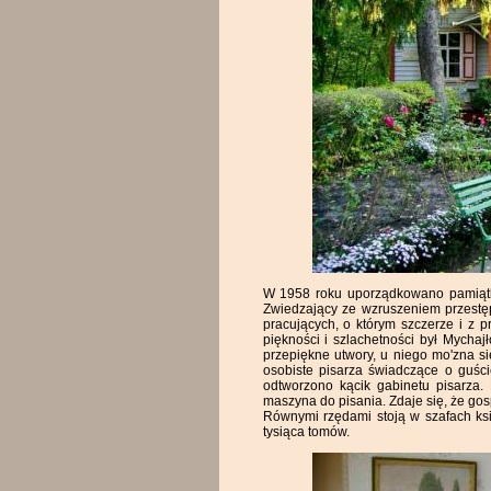
W 1958 roku uporządkowano pamiątko
Zwiedzający ze wzruszeniem przestę
pracujących, o którym szczerze i z 
piękności i szlachetności był Mychaj
przepiękne utwory, u niego mo'zna 
osobiste pisarza świadczące o guśc
odtworzono kącik gabinetu pisarza. 
maszyna do pisania. Zdaje się, że gosp
Równymi rzędami stoją w szafach ksią
tysiąca tomów.