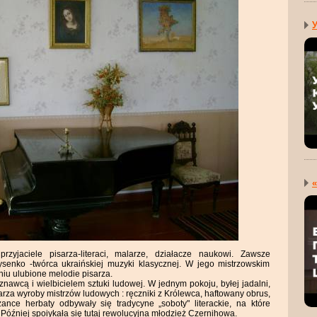
У
«
rzyjaciele pisarza-literaci, malarze, działacze naukowi. Zawsze
enko -twórca ukraińskiej muzyki klasycznej. W jego mistrzowskim
iu ulubione melodie pisarza.
nawcą i wielbicielem sztuki ludowej. W jednym pokoju, byłej jadalni,
za wyroby mistrzów ludowych : ręczniki z Królewca, haftowany obrus,
żance herbaty odbywały się tradycyne „soboty" literackie, na które
a. Później spoiykała się tutaj rewolucyjna młodzież Czernihowa.