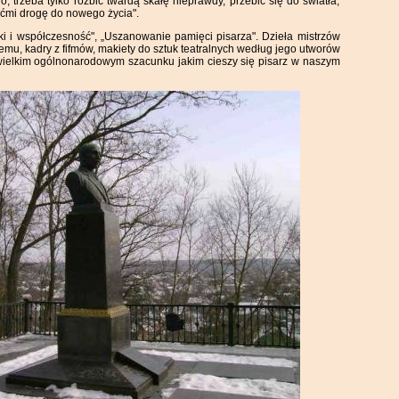
, trzeba tylko rozbić twardą skałę nieprawdy, przebić się do światła,
śćmi drogę do nowego życia".
i i współczesność", „Uszanowanie pamięci pisarza". Dzieła mistrzów
u, kadry z fifmów, makiety do sztuk teatralnych według jego utworów
 wielkim ogólnonarodowym szacunku jakim cieszy się pisarz w naszym