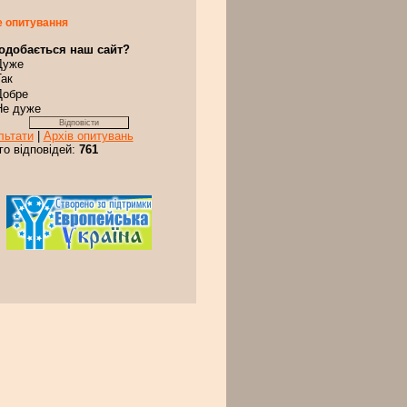
 опитування
одобається наш сайт?
Дуже
Так
Добре
Не дуже
льтати
|
Архів опитувань
го відповідей:
761