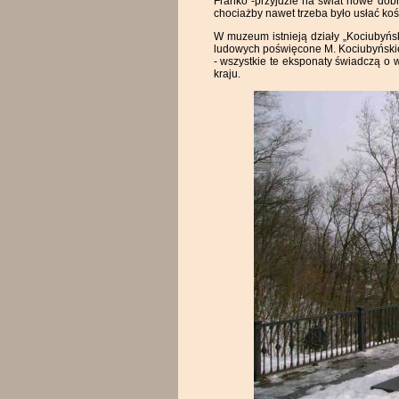
Franko"-przyjdzie na świat nowe dobro
chociażby nawet trzeba było usłać ko
W muzeum istnieją działy „Kociubyńsk
ludowych poświęcone M. Kociubyńskiem
- wszystkie te eksponaty świadczą o
kraju.