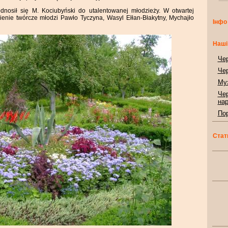
odnosił się M. Kociubyński do utalentowanej młodzieży. W otwartej
ienie twórcze młodzi Pawło Tyczyna, Wasyl Ełłan-Błakytny, Mychajło
Інфо
Наші
Чер
Чер
Муз
Чер
нар
Пор
Стат