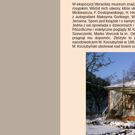
W ekspozycji literackiej muzeum znaj
rosyjskim. Wśród nich utwory, które u
Mickiewicza, F. Dostojewskiego, H. He
z autografami Maksyma Gorkiego, W. 
Jensena. Sporo jest książek i o samym 
Jedna z sal opowiada o dziecinnych i m
Filozoficzne i estetyczne poglądy M.
Szewczenki, Marko Vovczok ta in.. Od
pragnął mu dopomóc. Zbliżyło to p
narodowolcami M. Kociubyński w 1883
M. Kociubyński ubolewał nad Iosem uci