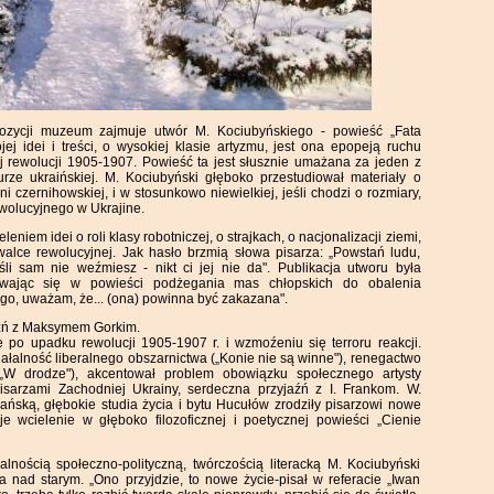
ozycji muzeum zajmuje utwór M. Kociubyńskiego - powieść „Fata
j idei i treści, o wysokiej klasie artyzmu, jest ona epopeją ruchu
j rewolucji 1905-1907. Powieść ta jest słusznie umażana za jeden z
urze ukraińskiej. M. Kociubyński głęboko przestudiował materiały o
 czernihowskiej, i w stosunkowo niewielkiej, jeśli chodzi o rozmiary,
ewolucyjnego w Ukrajine.
leniem idei o roli klasy robotniczej, o strajkach, o nacjonalizacji ziemi,
alce rewolucyjnej. Jak hasło brzmią słowa pisarza: „Powstań ludu,
li sam nie weźmiesz - nikt ci jej nie da". Publikacja utworu była
rywając się w powieści podżegania mas chłopskich do obalenia
ego, uważam, że... (ona) powinna być zakazana".
aźń z Maksymem Gorkim.
po upadku rewolucji 1905-1907 r. i wzmoźeniu się terroru reakcji.
ałalność liberalnego obszarnictwa („Konie nie są winne"), renegactwo
 („W drodze"), akcentował problem obowiązku społecznego artysty
pisarzami Zachodniej Ukrainy, serdeczna przyjaźń z I. Frankom. W.
ańską, głębokie studia życia i bytu Hucułów zrodziły pisarzowi nowe
je wcielenie w głęboko filozoficznej i poetycznej powieści „Cienie
nością społeczno-polityczną, twórczością literacką M. Kociubyński
nad starym. „Ono przyjdzie, to nowe życie-pisał w referacie „Iwan