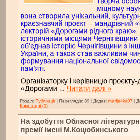
творча особи
міцному наук
вона створила унікальний, культурн
краєзнавчий проєкт – мандрівний 
лекторій «Дорогами рідного краю».
історичними місцями Чернігівщини т
об’єднав історію Чернігівщини з ін
України, а також став важливим чи
формування національної свідомост
пам’яті.
Організаторку і керівницю проєкту
«Дорогами
...
Читати далі »
Розділ:
Публікації
|
Переглядів:
89
|
Додав:
marije4ka07
|
Д
Коментарі (0)
На здобуття Обласної літератур
премії імені М.Коцюбинського