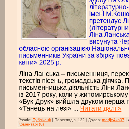
здобуття Об
літературно-
імені М.Коц
претендує Л
(літературни
Ліна Ланська
висунута Чер
обласною організацією Національно
письменників України за збірку пое
квіти» 2025 р.
Ліна Ланська – письменниця, перек
текстів пісень, громадська діячка. 
письменницька діяльність Ліни Лан
із 2017 року, коли у житомирському
«Бук-Друк» вийшла друком перша п
«Танець на лезі»
...
Читати далі »
Розділ:
Публікації
|
Переглядів:
122
|
Додав:
marije4ka07
|
Коментарі (0)