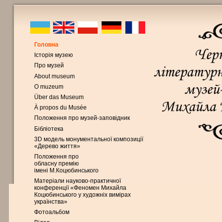
Головна
Історія музею
Про музей
About museum
O muzeum
Über das Museum
À propos du Musée
Положення про музей-заповідник
Бібліотека
3D модель монументальної композиції
«Дерево життя»
Положення про
обласну премію
імені М.Коцюбинського
Матеріали науково-практичної
конференції «Феномен Михайла
Коцюбинського у художніх вимірах
українства»
Фотоальбом