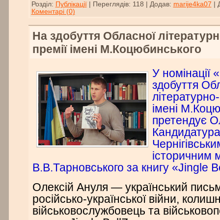
Розділ:
Публікації
|
Переглядів:
118
|
Додав:
marije4ka07
|
Коментарі (0)
На здобуття Обласної літератур
премії імені М.Коцюбинського
У номінації 
здобуття Об
літературно-
імені М.Коц
претендує Ол
Кандидатура
Чернігівськ
історичним м
В.В.Тарновського за книгу «Jingle B
Олексій Ануля — український пись
російсько-української війни, колишн
військовослужбовець та військовоп