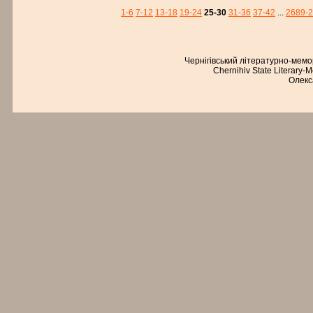
1-6
7-12
13-18
19-24
25-30
31-36
37-42
...
2689-
Чернігівський літературно-мем
Chernihiv State Literary-
Олекс