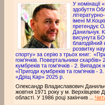
У номінації 
здобуття Об
літературно-
імені М.Коц
претендує О
Данильчук. 
висунута БО
благодійний
розвитку нау
спорту» за серію з трьох книг: «Пр
гом'ячків. Повертальники скарбів» 
кумбреків та гом'ячків - 2. Випадок 
«Пригоди кумбреків та гом'ячків - 3
«Дріщ Кар» 2025 р.
Олександр Владиславович Данильч
жовтня 1971 року у м. Верхівцеве 
області. У 1986 році закінчив
...
Чит