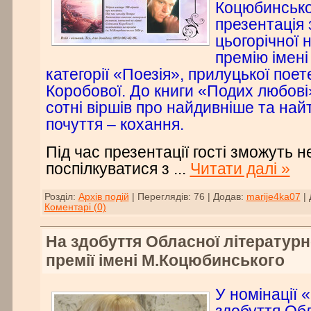
Коцюбинсько
презентація з
цьогорічної 
премію імені
категорії «Поезія», прилуцької пое
Коробової. До книги «Подих любові
сотні віршів про найдивніше та на
почуття – кохання.
Під час презентації гості зможуть 
поспілкуватися з
...
Читати далі »
Розділ:
Архів подій
|
Переглядів:
76
|
Додав:
marije4ka07
|
Коментарі (0)
На здобуття Обласної літератур
премії імені М.Коцюбинського
У номінації 