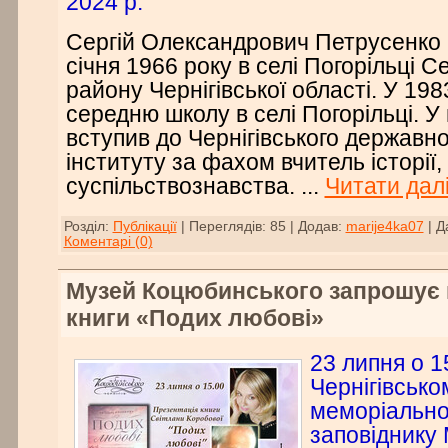
2024 р.
Сергій Олександрович Петрусенко
січня 1966 року в селі Погорільці С
району Чернігівської області. У 198
середню школу в селі Погорільці. У
вступив до Чернігівського державно
інституту за фахом вчитель історії,
суспільствознавства.
...
Читати далі
Розділ:
Публікації
|
Переглядів:
85
|
Додав:
marije4ka07
|
Д
Коментарі (0)
Музей Коцюбинського запрошує 
книги «Подих любові»
23 липня о 1
Чернігівсько
меморіально
заповіднику