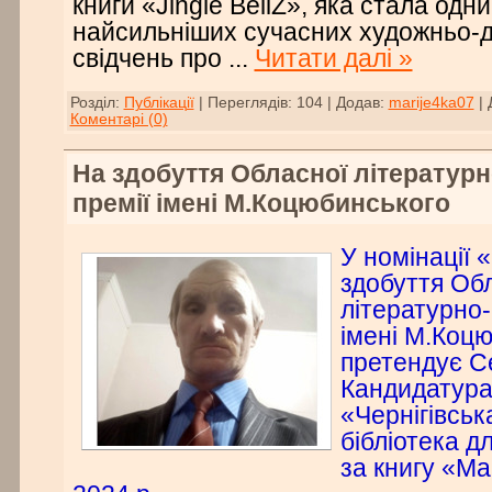
книги «Jingle BellZ», яка стала одни
найсильніших сучасних художньо-
свідчень про
...
Читати далі »
Розділ:
Публікації
|
Переглядів:
104
|
Додав:
marije4ka07
|
Коментарі (0)
На здобуття Обласної літератур
премії імені М.Коцюбинського
У номінації 
здобуття Об
літературно-
імені М.Коц
претендує С
Кандидатура
«Чернігівськ
бібліотека 
за книгу «М