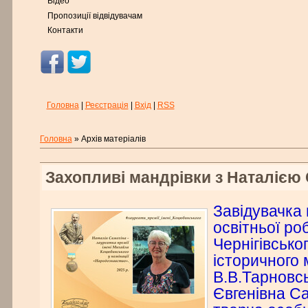
Відео
Пропозиції відвідувачам
Контакти
Головна
|
Реєстрація
|
Вхід
|
RSS
Головна
»
Архів матеріалів
Захопливі мандрівки з Наталією
Завідувачка 
освітньої ро
Чернігівсько
історичного 
В.В.Тарновсь
Євгенівна Са