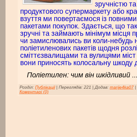
зручністю т
продуктового супермаркету або кра
взуття ми повертаємося із повним
пакетами покупок. Здається, що такі
зручні та займають мінімум місця п
чи замислювались ви коли-небудь н
поліетиленових пакетів щодня розл
сміттєзвалищами та вулицями міст і
вони приносять колосальну шкоду 
Поліетилен: чим він шкідливий
..
Розділ:
Публікації
|
Переглядів:
221
|
Додав:
marije4ka07
Коментарі (0)