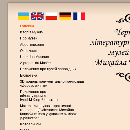
Головна
Історія музею
Про музей
About museum
O muzeum
Über das Museum
À propos du Musée
Положення про музей-заповідник
Бібліотека
3D модель монументальної композиції
«Дерево життя»
Положення про
обласну премію
імені М.Коцюбинського
Матеріали науково-практичної
конференції «Феномен Михайла
Коцюбинського у художніх вимірах
українства»
Фотоальбом