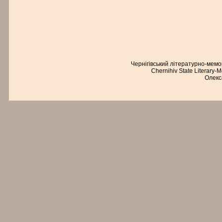
Чернігівський літературно-мем
Chernihiv State Literary-
Олекс