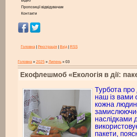
Відео
Пропозиції відвідувачам
Контакти
Головна
|
Реєстрація
|
Вхід
|
RSS
Головна
»
2025
»
Липень
»
03
Екофлешмоб «Екологія в дії: пак
Турбота про 
наш із вами 
кожна людин
замислюючи
наслідками 
використовує
пакети, поя