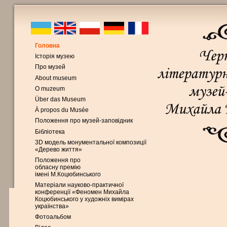
Головна
Історія музею
Про музей
About museum
O muzeum
Über das Museum
À propos du Musée
Положення про музей-заповідник
Бібліотека
3D модель монументальної композиції
«Дерево життя»
Положення про
обласну премію
імені М.Коцюбинського
Матеріали науково-практичної
конференції «Феномен Михайла
Коцюбинського у художніх вимірах
українства»
Фотоальбом