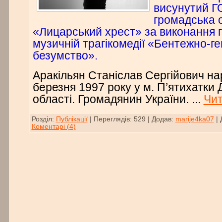
висунутий Г
громадська о
«Лицарський хрест» за виконання г
музичній трагікомедії «Бентежно-ге
безумство».
Аракільян Станіслав Сергійович на
березня 1997 року у м. П’ятихатки 
області. Громадянин України.
...
Чит
Розділ:
Публікації
|
Переглядів:
529
|
Додав:
marije4ka07
|
Коментарі (4)