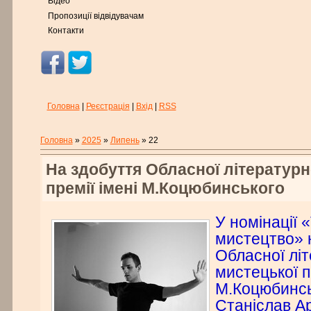
Відео
Пропозиції відвідувачам
Контакти
Головна
|
Реєстрація
|
Вхід
|
RSS
Головна
»
2025
»
Липень
»
22
На здобуття Обласної літератур
премії імені М.Коцюбинського
У номінації 
мистецтво» 
Обласної лі
мистецької п
М.Коцюбинсь
Станіслав Ар