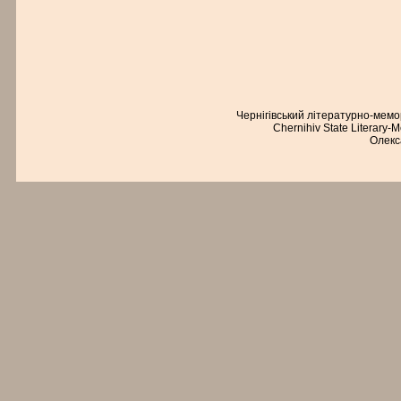
Чернігівський літературно-мем
Chernihiv State Literary-
Олекс