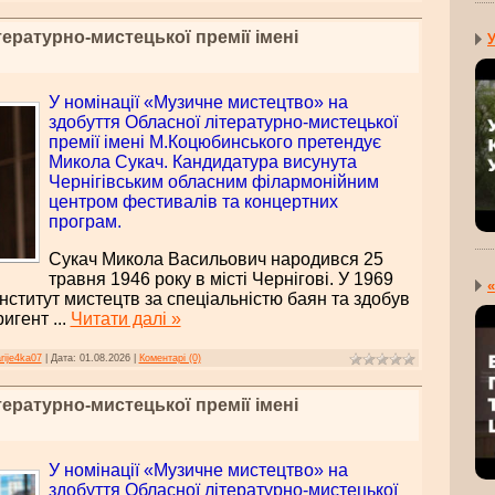
тературно-мистецької премії імені
У
У номінації «Музичне мистецтво» на
здобуття Обласної літературно-мистецької
премії імені М.Коцюбинського претендує
Микола Сукач. Кандидатура висунута
Чернігівським обласним філармонійним
центром фестивалів та концертних
програм.
Сукач Микола Васильович народився 25
травня 1946 року в місті Чернігові. У 1969
«
інститут мистецтв за спеціальністю баян та здобув
ригент
...
Читати далі »
rije4ka07
|
Дата:
01.08.2026
|
Коментарі (0)
тературно-мистецької премії імені
У номінації «Музичне мистецтво» на
здобуття Обласної літературно-мистецької