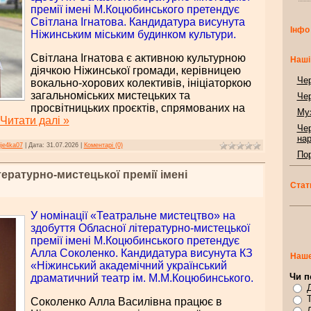
премії імені М.Коцюбинського претендує
Світлана Ігнатова. Кандидатура висунута
Інфо
Ніжинським міським будинком культури.
Світлана Ігнатова є активною культурною
Наші
діячкою Ніжинської громади, керівницею
Чер
вокально-хорових колективів, ініціаторкою
загальноміських мистецьких та
Чер
просвітницьких проєктів, спрямованих на
Муз
Читати далі »
Чер
нар
ije4ka07
|
Дата:
31.07.2026
|
Коментарі (0)
Пор
тературно-мистецької премії імені
Стат
У номінації «Театральне мистецтво» на
здобуття Обласної літературно-мистецької
премії імені М.Коцюбинського претендує
Алла Соколенко. Кандидатура висунута КЗ
Наше
«Ніжинський академічний український
Чи п
драматичний театр ім. М.М.Коцюбинського.
Соколенко Алла Василівна працює в