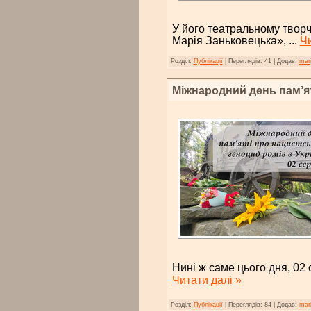
У його театральному творч
Марія Заньковецька»,
...
Чи
Розділ:
Публікації
|
Переглядів:
41
|
Додав:
mar
Міжнародний день пам’ят
Нині ж саме цього дня, 0
Читати далі »
Розділ:
Публікації
|
Переглядів:
84
|
Додав:
mar