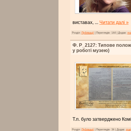
виставах,
...
Читати далі »
Розділ:
Публікації
|
Переглядів:
144
|
Додав:
ma
Ф. Р_2127: Типове полож
у роботі музею)
Т.п. було затверджено Ком
Розділ:
Публікації
|
Переглядів:
34
|
Додав:
mar