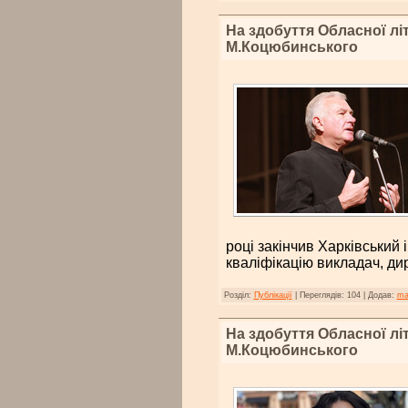
На здобуття Обласної лі
М.Коцюбинського
році закінчив Харківський 
кваліфікацію викладач, ди
Розділ:
Публікації
|
Переглядів:
104
|
Додав:
ma
На здобуття Обласної лі
М.Коцюбинського