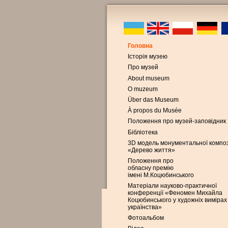
Головна
Історія музею
Про музей
About museum
O muzeum
Über das Museum
À propos du Musée
Положення про музей-заповідник
Бібліотека
3D модель монументальної композ
«Дерево життя»
Положення про
обласну премію
імені М.Коцюбинського
Матеріали науково-практичної
конференції «Феномен Михайла
Коцюбинського у художніх вимірах
українства»
Фотоальбом