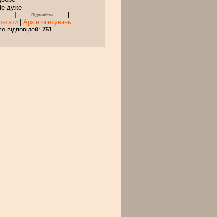
Не дуже
льтати
|
Архів опитувань
го відповідей:
761