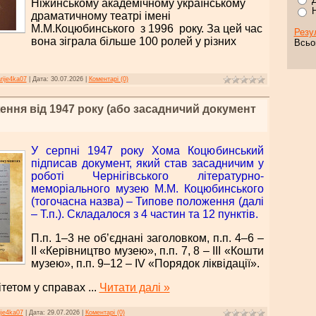
Ніжинському академічному українському
драматичному театрі імені
М.М.Коцюбинського з 1996 року. За цей час
Резу
вона зіграла більше 100 ролей у різних
Всьо
rije4ka07
|
Дата:
30.07.2026
|
Коментарі (0)
ення від 1947 року (або засадничий документ
У серпні 1947 року Хома Коцюбинський
підписав документ, який став засадничим у
роботі Чернігівського літературно-
меморіального музею М.М. Коцюбинського
(тогочасна назва) – Типове положення (далі
– Т.п.). Складалося з 4 частин та 12 пунктів.
П.п. 1–3 не об’єднані заголовком, п.п. 4–6 –
II
«Керівництво музею», п.п. 7, 8 –
III
«Кошти
музею», п.п. 9–12 –
IV
«Порядок ліквідації».
ітетом у справах
...
Читати далі »
ije4ka07
|
Дата:
29.07.2026
|
Коментарі (0)