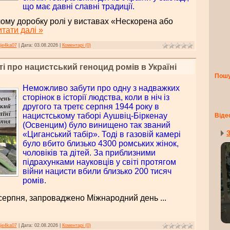
що має давні славні традиції.
ому доробку ролі у виставах «Нескорена або
тати далі »
ije4ka07
|
Дата:
03.08.2026
|
Коментарі (0)
і про нацистський геноцид ромів в Україні
Пош
Неможливо забути про одну з надважких
сторінок в історії людства, коли в ніч із
другого та третє серпня 1944 року в
нацистському таборі Аушвіц-Біркенау
Віде
(Освенцим) було винищено так званий
З
«Циганський табір». Тоді в газовій камері
було вбито близько 4300 ромських жінок,
чоловіків та дітей. За приблизними
підрахунками науковців у світі протягом
війни нацисти вбили близько 200 тисяч
ромів.
2 серпня, запроваджено Міжнародний день
...
ije4ka07
|
Дата:
02.08.2026
|
Коментарі (0)