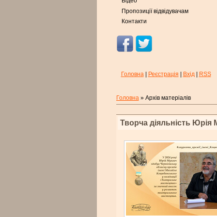
Відео
Пропозиції відвідувачам
Контакти
Головна
|
Реєстрація
|
Вхід
|
RSS
Головна
»
Архів матеріалів
Творча діяльність Юрія 