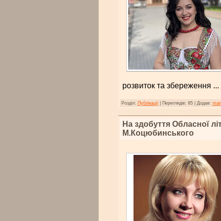
розвиток та збереження
...
Розділ:
Публікації
|
Переглядів:
85
|
Додав:
mar
На здобуття Обласної лі
М.Коцюбинського