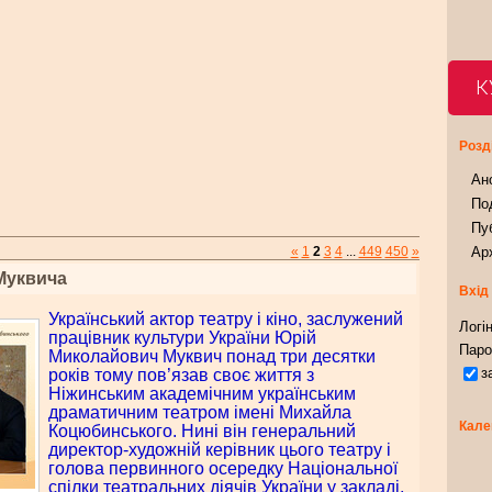
К
Розд
Ан
Под
Пуб
«
1
2
3
4
...
449
450
»
Арх
Муквича
Вхід
Український актор театру і кіно, заслужений
Логін
працівник культури України Юрій
Паро
Миколайович Муквич понад три десятки
з
років тому пов’язав своє життя з
Ніжинським академічним українським
драматичним театром імені Михайла
Кале
Коцюбинського. Нині він генеральний
директор-художній керівник цього театру і
голова первинного осередку Національної
спілки театральних діячів України у закладі,