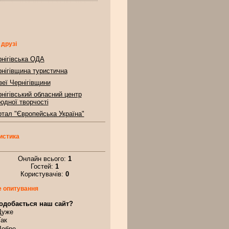
 друзі
нігівська ОДА
нігівщина туристична
еї Чернігівщини
нігівський обласний центр
одної творчості
тал "Європейська Україна"
истика
Онлайн всього:
1
Гостей:
1
Користувачів:
0
 опитування
одобається наш сайт?
Дуже
Так
Добре