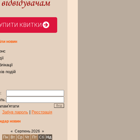
УПИТИ КВИТКИ
іли новин
онс
ії
лікації
ів подій
:
ль:
апам'ятати
Забув пароль
|
Реєстрація
ндар новин
«
Серпень 2026
»
Пн
Вт
Ср
Чт
Пт
Сб
Нд