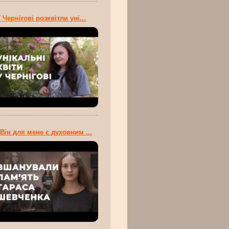
 Чернігові розквітли уні...
Він для мене є духовним ...