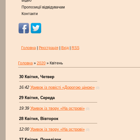
Відео
Пропозиції відвідувачам
Контакти
Головна
|
Реєстрація
|
Вхід
|
RSS
Головна
»
2020
»
Квітень
30 Квітня, Четвер
16:42
Уривок із повісті «Дорогою ціною»
(0)
29 Квітня, Середа
19:39
Уривок із твору «На острові»
(0)
28 Квітня, Вівторок
12:00
Уривок із твору «На острові»
(0)
27 Квітня, Понеділок