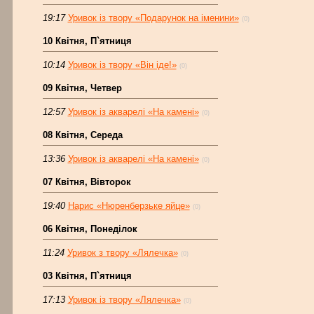
19:17
Уривок із твору «Подарунок на іменини»
(0)
10 Квітня, П`ятниця
10:14
Уривок із твору «Він іде!»
(0)
09 Квітня, Четвер
12:57
Уривок із акварелі «На камені»
(0)
08 Квітня, Середа
13:36
Уривок із акварелі «На камені»
(0)
07 Квітня, Вівторок
19:40
Нарис «Нюренберзьке яйце»
(0)
06 Квітня, Понеділок
11:24
Уривок з твору «Лялечка»
(0)
03 Квітня, П`ятниця
17:13
Уривок із твору «Лялечка»
(0)