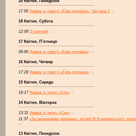
20 Квітня, Понеділок
17:55
Уривок із повісті «Fata morgana». Частина 2
(0)
18 Квітня, Субота
12:09
Зі святом!
(0)
17 Квітня, П`ятниця
09:00
Уривок із повісті «Fata morgana»
(0)
16 Квітня, Четвер
17:29
Уривок із повісті «Fata morgana»
(0)
15 Квітня, Середа
19:17
Уривок із твору «Сон»
(0)
14 Квітня, Вівторок
13:31
Уривок із твору «Сон»
(0)
11:37
«За зачиненими дверима»: музей М.Коцюбинського започ
(0)
13 Квітня, Понеділок