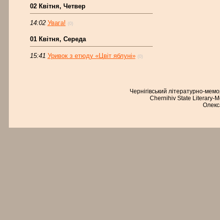
02 Квітня, Четвер
14:02
Увага!
(0)
01 Квітня, Середа
15:41
Уривок з етюду «Цвіт яблуні»
(0)
Чернігівський літературно-мем
Chernihiv State Literary-
Олекс