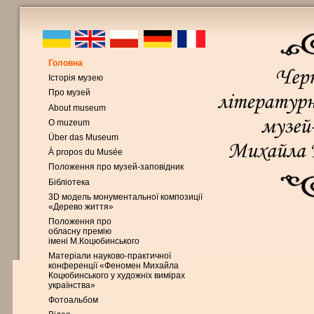
Головна
Історія музею
Про музей
About museum
O muzeum
Über das Museum
À propos du Musée
Положення про музей-заповідник
Бібліотека
3D модель монументальної композиції
«Дерево життя»
Положення про
обласну премію
імені М.Коцюбинського
Матеріали науково-практичної
конференції «Феномен Михайла
Коцюбинського у художніх вимірах
українства»
Фотоальбом