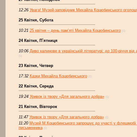
12:26
Увага! Музей-заповідник Михайла Коцюбинського оголош
25 Квітня, Субота
10:21
25 квітня – день пам’яті Михайла Коцюбинського
(0)
24 Квітня, П`ятниця
10:06
Диво калинове в українській літературі: до 100-річчя ві
(0)
23 Квітня, Четвер
17:32
Казки Михайла Коцюбинського
(0)
22 Квітня, Середа
19:24
Уривок із твору «Для загального добра»
(0)
21 Квітня, Вівторок
11:47
Уривок із твору «Для загального добра»
(0)
11:20
Музей М.Коцюбинського запрошує до участі у флешмобі з
письменника
(0)