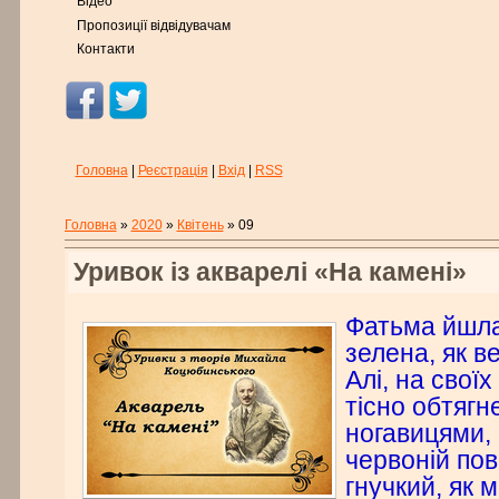
Відео
Пропозиції відвідувачам
Контакти
Головна
|
Реєстрація
|
Вхід
|
RSS
Головна
»
2020
»
Квітень
»
09
Уривок із акварелі «На камені»
Фатьма йшл
зелена, як в
Алі, на своїх
тісно обтяг
ногавицями, в
червоній пов'
гнучкий, як 