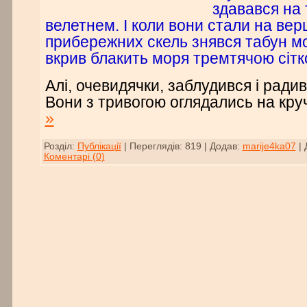
здавався на 
велетнем. I коли вони стали на вер
прибережних скель знявся табун мо
вкрив блакить моря тремтячою сітк
Алі, очевидячки, заблудився і ради
Вони з тривогою оглядались на кру
»
Розділ:
Публікації
|
Переглядів:
819
|
Додав:
marije4ka07
|
Коментарі (0)