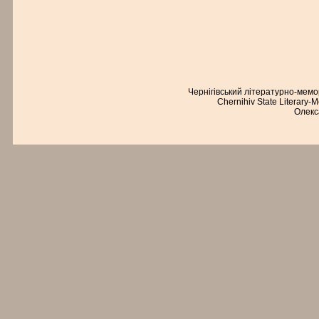
Чернігівський літературно-мем
Chernihiv State Literary-
Олекс