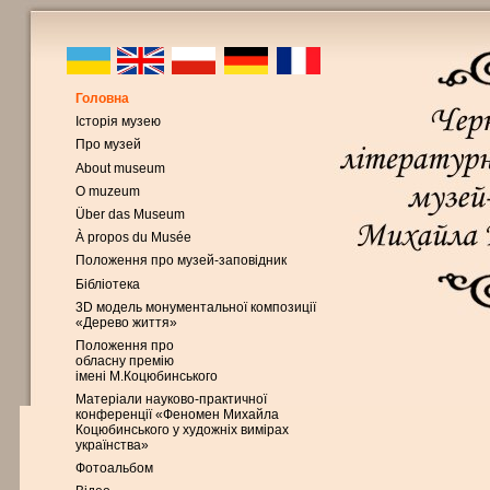
Головна
Історія музею
Про музей
About museum
O muzeum
Über das Museum
À propos du Musée
Положення про музей-заповідник
Бібліотека
3D модель монументальної композиції
«Дерево життя»
Положення про
обласну премію
імені М.Коцюбинського
Матеріали науково-практичної
конференції «Феномен Михайла
Коцюбинського у художніх вимірах
українства»
Фотоальбом