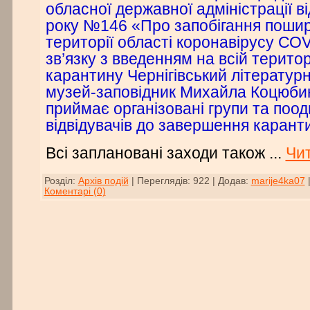
обласної державної адміністрації в
року №146 «Про запобігання поши
території області коронавірусу СОV
зв’язку з введенням на всій територ
карантину Чернігівський літерату
музей-заповідник Михайла Коцюбин
приймає організовані групи та поо
відвідувачів до завершення каранти
Всі заплановані заходи також
...
Чит
Розділ:
Архів подій
|
Переглядів:
922
|
Додав:
marije4ka07
Коментарі (0)