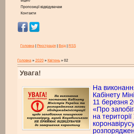
Відео
Пропозиції відвідувачам
Контакти
Головна
|
Реєстрація
|
Вхід
|
RSS
Головна
»
2020
»
Квітень
»
02
Увага!
На виконанн
Кабінету Міні
11 березня 
«Про запобі
на території
коронавірус
розпоряджен