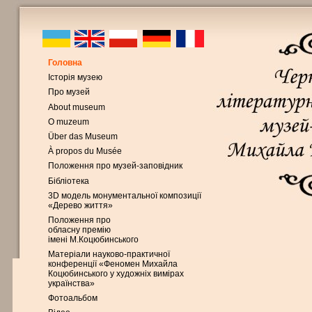
Головна
Історія музею
Про музей
About museum
O muzeum
Über das Museum
À propos du Musée
Положення про музей-заповідник
Бібліотека
3D модель монументальної композиції
«Дерево життя»
Положення про
обласну премію
імені М.Коцюбинського
Матеріали науково-практичної
конференції «Феномен Михайла
Коцюбинського у художніх вимірах
українства»
Фотоальбом