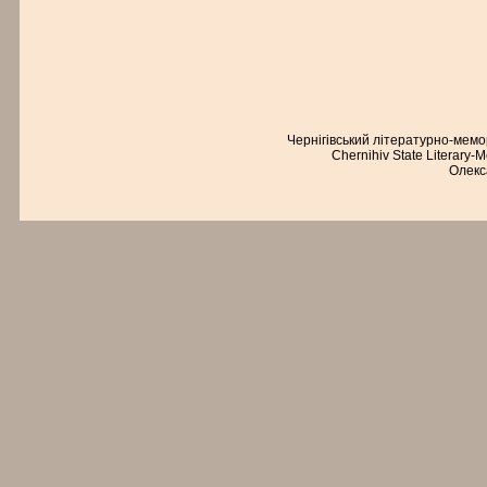
Чернігівський літературно-мем
Chernihiv State Literary-
Олекс