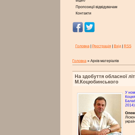
Відео
Пропозиції відвідувачам
Контакти
Головна
|
Реєстрація
|
Вхід
|
RSS
Головна
»
Архів матеріалів
На здобуття обласної літ
М.Коцюбинського
У ном
Коцюб
Балаб
2014)
Олек
Ліско
украї