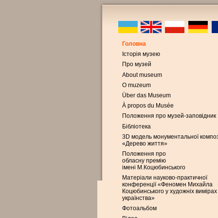
Головна
Історія музею
Про музей
About museum
O muzeum
Über das Museum
À propos du Musée
Положення про музей-заповідник
Бібліотека
3D модель монументальної композ
«Дерево життя»
Положення про
обласну премію
імені М.Коцюбинського
Матеріали науково-практичної
конференції «Феномен Михайла
Коцюбинського у художніх вимірах
українства»
Фотоальбом