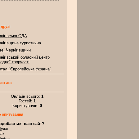
 друзі
нігівська ОДА
нігівщина туристична
еї Чернігівщини
нігівський обласний центр
одної творчості
тал "Європейська Україна"
истика
Онлайн всього:
1
Гостей:
1
Користувачів:
0
 опитування
одобається наш сайт?
Дуже
Так
Добре