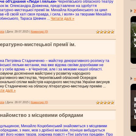
че об’єднання «Люди і ляльки»
Чернігівського обласного театру
ок ім. Олександра Довженка, представлене на здобуття
ратурно-мистецької премії ім. Михайла Коцюбинського за цикл
У
ав «В своїй хаті своя правда, і сила, і воля» за творами Михайла
бинського, Тараса Шевчен
...
Читати далі »
otia
|
Дата:
29.07.2015
|
Коментарі (0)
ературно-мистецької премії ім.
на Петрівна Стадниченко – майстер декоративного розпису та
їнської ляльки-мотанки, яка вже відома своїми доробками не
 у себе вдома – в Чернігові, але і за межами нашої області.
овуючи досягнення майстрині у розвитку народного
ративного мистецтва, Чернігівський обласний Осередок
«
ональної спілки майстрів народного мистецтва України висунув
ну Стадниченко на обласну літературно-мистецьку премію
...
ти далі »
otia
|
Дата:
28.07.2015
|
Коментарі (0)
знайомство з місцевими обрядами
цульщиною, Михайло Коцюбинський знайомиться з місцевими
обрядами, з яких, мов з дрібної мозаїки, пізніше вибудується
віт його нових творів, зокрема повісті «Тіні забутих предків». Про