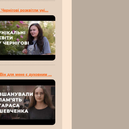
 Чернігові розквітли уні...
Він для мене є духовним ...