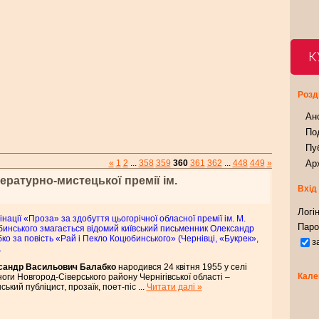
К
Розд
Ан
Под
Пуб
«
1
2
...
358
359
360
361
362
...
448
449
»
Арх
ературно-мистецької премії ім.
Вхід
Логін
інації «Проза» за здобуття цьогорічної обласної премії ім. М.
Паро
инського змагається відомий київський письменник Олександр
ко за повість «Рай і Пекло Коцюбинського» (Чернівці, «Букрек»,
з
.
сандр Васильович Балабко
народився 24 квітня 1955 у селі
Кале
ноги Новгород-Сіверського району Чернігівської області –
нський публіцист, прозаїк, поет-піс
...
Читати далі »