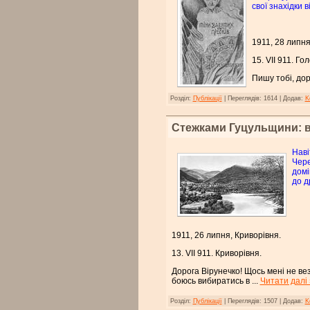
свої знахідки 
1911, 28 липня
15. VІІ 911. Го
Пишу тобі, дор
Розділ:
Публікації
|
Переглядів:
1614
|
Додав:
K
Стежками Гуцульщини: в 
Наві
Чере
домі
до д
1911, 26 липня, Криворівня.
13. VІІ 911. Криворівня.
Дорога Вірунечко! Щось мені не везе
боюсь вибиратись в
...
Читати далі 
Розділ:
Публікації
|
Переглядів:
1507
|
Додав:
K