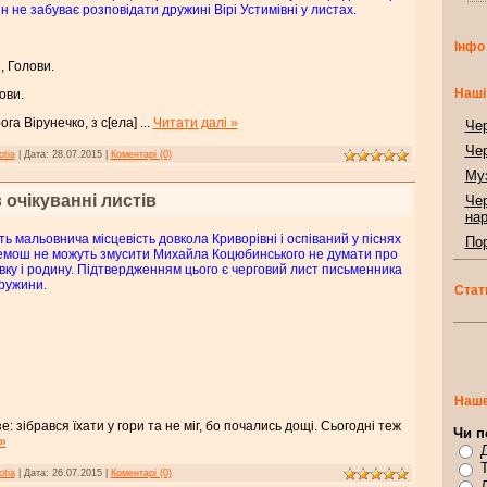
він не забуває розповідати дружині Вірі Устимівні у листах.
Інфо
, Голови.
Наші
лови.
ога Вірунечко, з с[ела]
...
Читати далі »
Чер
Чер
otia
|
Дата:
28.07.2015
|
Коментарі (0)
Муз
очікуванні листів
Чер
нар
ть мальовнича місцевість довкола Криворівні і оспіваний у піснях
Пор
мош не можуть змусити Михайла Коцюбинського не думати про
вку і родину. Підтвердженням цього є черговий лист письменника
ружини.
Стат
Наше
: зібрався їхати у гори та не міг, бо почались дощі. Сьогодні теж
Чи п
»
otia
|
Дата:
26.07.2015
|
Коментарі (0)