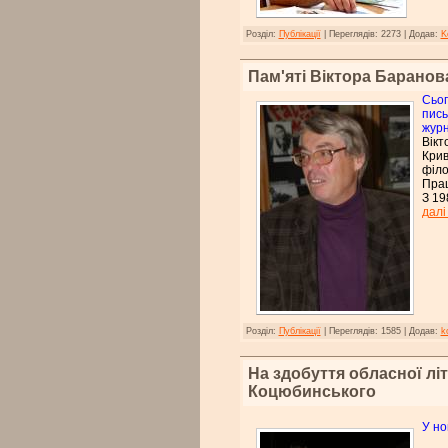
Розділ:
Публікації
|
Переглядів:
2273
|
Додав:
K
Пам'яті Віктора Баранов
Сьог
пись
журн
Вікт
Крив
філо
Прац
З 19
далі
Розділ:
Публікації
|
Переглядів:
1585
|
Додав:
k
На здобуття обласної лі
Коцюбинського
У но