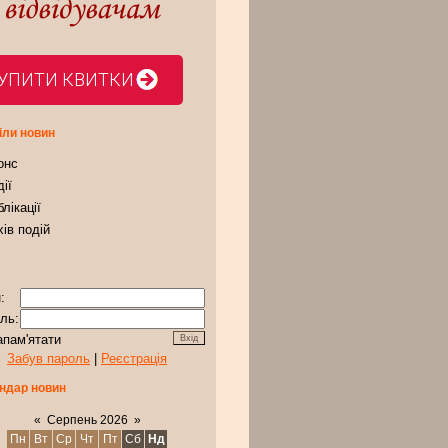
УПИТИ КВИТКИ
іли новин
онс
ії
лікації
ів подій
:
ль:
апам'ятати
Забув пароль
|
Реєстрація
ндар новин
«
Серпень 2026
»
Пн
Вт
Ср
Чт
Пт
Сб
Нд