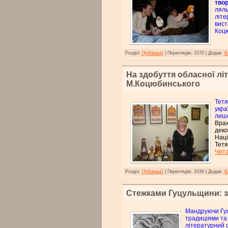
твор
ляль
літе
вист
Коцю
Розділ:
Публікації
|
Переглядів:
1570
|
Додав:
K
На здобуття обласної літ
М.Коцюбинського
Тетя
укра
лише
Врах
деко
Наці
Тетя
Чита
Розділ:
Публікації
|
Переглядів:
2036
|
Додав:
K
Стежками Гуцульщини: 
Мандруючи Гу
традиціями та 
літературний с