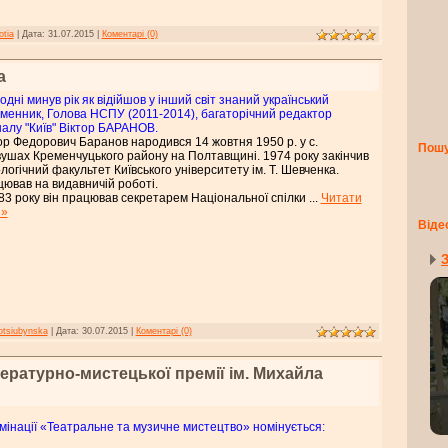
otia
|
Дата:
31.07.2015
|
Коментарі (0)
а
одні минув рік як відійшов у інший світ знаний український
менник, Голова НСПУ (2011-2014), багаторічний редактор
алу "Київ" Віктор БАРАНОВ.
ор Федорович Баранов народився 14 жовтня 1950 р. у с.
Пош
ушах Кременчуцького району на Полтавщині. 1974 року закінчив
логічний факультет Київського університету ім. Т. Шевченка.
ював на видавничій роботі.
83 року він працював секретарем Національної спілки
...
Читати
 »
Віде
З
otsiubynska
|
Дата:
30.07.2015
|
Коментарі (0)
тературно-мистецької премії ім. Михайла
мінації «Театральне та музичне мистецтво» номінується: