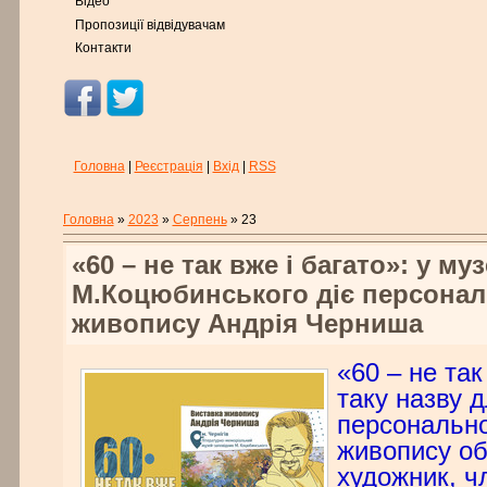
Відео
Пропозиції відвідувачам
Контакти
Головна
|
Реєстрація
|
Вхід
|
RSS
Головна
»
2023
»
Серпень
»
23
«60 – не так вже і багато»: у му
М.Коцюбинського діє персонал
живопису Андрія Черниша
«60 – не так
таку назву д
персонально
живопису об
художник, ч