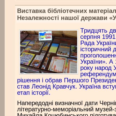
Виставка бібліотечних матеріал
Незалежності нашої держави «У
Тридцять дв
серпня 1991
Рада Україн
історичний 
проголошенн
України». А 
року народ 
референдумі
рішення і обрав Першого Президе
став Леонід Кравчук. Україна вст
етап історії.
Напередодні визначної дати Черні
літературно-меморіальний музей-
Михайла Коцюбинського підготува