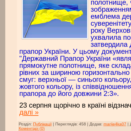
полотнище, 
зображенням
емблема дер
суверенітету
року Верхов
ухвалила по
затвердила
прапор України. У цьому документ
"Державний Прапор України «явл
прямокутне полотнище, яке склад
рівних за шириною горизонтально
смуг: верхньої — синього кольору
жовтого кольору, із співвідношен
прапора до його довжини 2:3».
23 серпня щорічно в країні відзн
далі »
Розділ:
Публікації
|
Переглядів:
458
|
Додав:
marije4ka07
|
Коментарі (0)