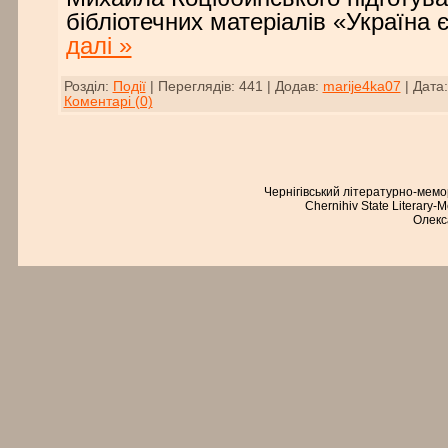
бібліотечних матеріалів «Україна
далі »
Розділ:
Події
|
Переглядів:
441
|
Додав:
marije4ka07
|
Дата:
Коментарі (0)
Чернігівський літературно-мем
Chernihiv State Literary-
Олекс