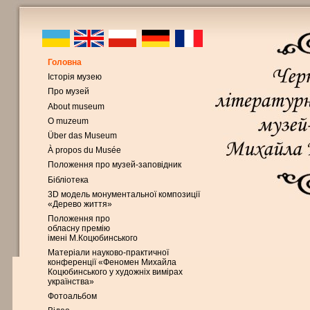
Головна
Історія музею
Про музей
About museum
O muzeum
Über das Museum
À propos du Musée
Положення про музей-заповідник
Бібліотека
3D модель монументальної композиції
«Дерево життя»
Положення про
обласну премію
імені М.Коцюбинського
Матеріали науково-практичної
конференції «Феномен Михайла
Коцюбинського у художніх вимірах
українства»
Фотоальбом