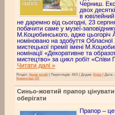
Черниш. Екс
двох десяткі
в ювілейний 
не даремно від сьогодні, 23 серпн
побачити саме у музеї-заповідник
М.Коцюбинського, адже цьогоріч 
номіновано на здобуття Обласної 
мистецької премії імені М.Коцюби
номінації «Декоративне та образо
мистецтво» за цикл робіт «Співи 
Читати далі »
Розділ:
Архів подій
|
Переглядів:
463
|
Додав:
Kotia
|
Дата:
Коментарі (0)
Синьо-жовтий прапор цінувати 
оберігати
Прапор – це