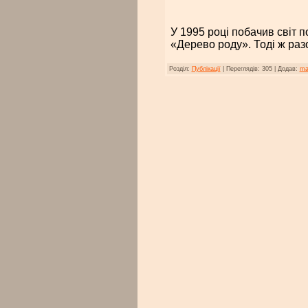
У 1995 році побачив світ 
«Дерево роду». Тоді ж раз
Розділ:
Публікації
|
Переглядів:
305
|
Додав:
ma