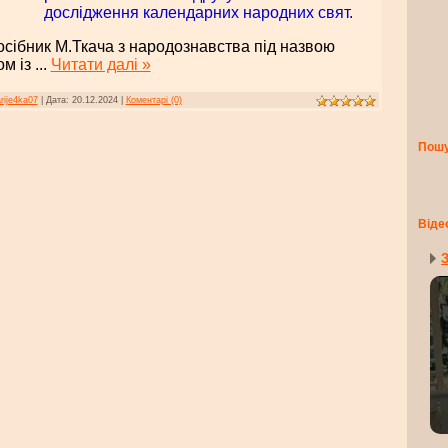
дослідження календарних народних свят.
посібник М.Ткача з народознавства під назвою
ом із
...
Читати далі »
rije4ka07
|
Дата:
20.12.2024
|
Коментарі (0)
Пош
Віде
З