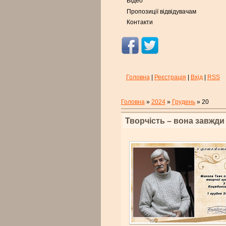
Відео
Пропозиції відвідувачам
Контакти
Головна
|
Реєстрація
|
Вхід
|
RSS
Головна
»
2024
»
Грудень
»
20
Творчість – вона завжди