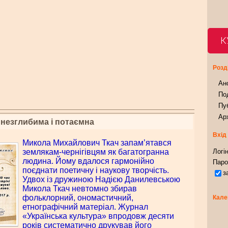
К
Розд
Ан
Под
Пуб
Арх
 незглибима і потаємна
Вхід
Микола Михайлович Ткач запам’ятався
землякам-чернігівцям як багатогранна
Логін
людина. Йому вдалося гармонійно
Паро
поєднати поетичну і наукову творчість.
з
Удвох із дружиною Надією Данилевською
Микола Ткач невтомно збирав
фольклорний, ономастичний,
Кале
етнографічний матеріал. Журнал
«Українська культура» впродовж десяти
років систематично друкував його