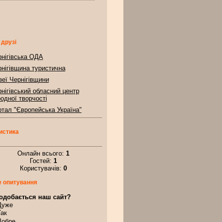
 друзі
нігівська ОДА
нігівщина туристична
еї Чернігівщини
нігівський обласний центр
одної творчості
тал "Європейська Україна"
истика
Онлайн всього:
1
Гостей:
1
Користувачів:
0
 опитування
одобається наш сайт?
Дуже
Так
Добре