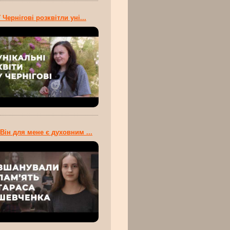
 Чернігові розквітли уні...
Він для мене є духовним ...