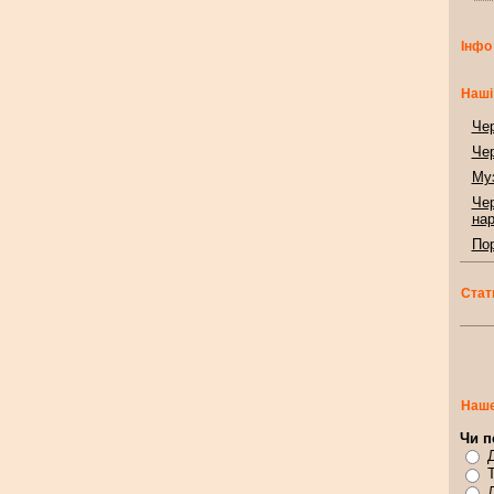
Інфо
Наші
Чер
Чер
Муз
Чер
нар
Пор
Стат
Наше
Чи п