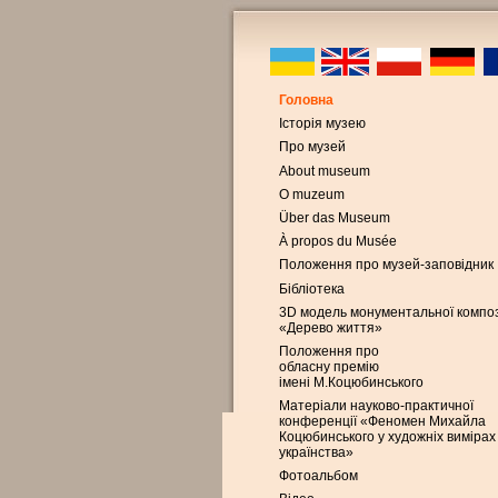
Головна
Історія музею
Про музей
About museum
O muzeum
Über das Museum
À propos du Musée
Положення про музей-заповідник
Бібліотека
3D модель монументальної композ
«Дерево життя»
Положення про
обласну премію
імені М.Коцюбинського
Матеріали науково-практичної
конференції «Феномен Михайла
Коцюбинського у художніх вимірах
українства»
Фотоальбом