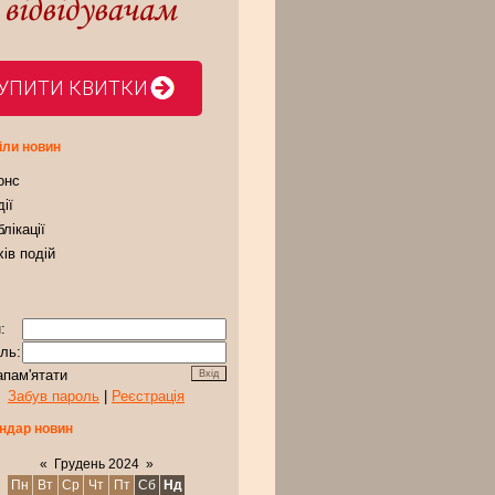
УПИТИ КВИТКИ
іли новин
онс
ії
лікації
ів подій
:
ль:
апам'ятати
Забув пароль
|
Реєстрація
ндар новин
«
Грудень 2024
»
Пн
Вт
Ср
Чт
Пт
Сб
Нд