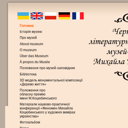
Головна
Історія музею
Про музей
About museum
O muzeum
Über das Museum
À propos du Musée
Положення про музей-заповідник
Бібліотека
3D модель монументальної композиції
«Дерево життя»
Положення про
обласну премію
імені М.Коцюбинського
Матеріали науково-практичної
конференції «Феномен Михайла
Коцюбинського у художніх вимірах
українства»
Фотоальбом