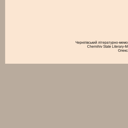
Чернігівський літературно-мем
Chernihiv State Literary-
Олекс