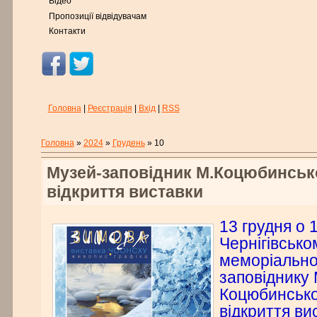
Відео
Пропозиції відвідувачам
Контакти
Головна
|
Реєстрація
|
Вхід
|
RSS
Головна
»
2024
»
Грудень
»
10
Музей-заповідник М.Коцюбинськ
відкриття виставки
13 грудня о 1
Чернігівсько
меморіально
заповіднику
Коцюбинсько
відкриття ви