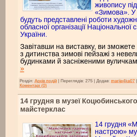
живопису пі
«Зимова». У 
будуть представлені роботи художни
обласної організації Національної с
України.
Завітавши на виставку, ви зможете
з дитинства зимові пейзажі з неве
будинками й засніженими вуличка
»
Розділ:
Архів подій
|
Переглядів:
275
|
Додав:
marije4ka07
Коментарі (0)
14 грудня в музеї Коцюбинськог
майстерклас
14 грудня «
настрою» му