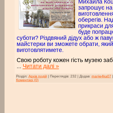
Михайла Коц
запрошує на
виготовленн
оберегів. На
прикраси дл
буде попрацю
суботи? Різдвяний дідух або ж павук
майстерки ви зможете обрати, який
виготовлятимете.
Свою роботу кожен гість музею за
...
Читати далі »
Розділ:
Архів подій
|
Переглядів:
232
|
Додав:
marije4ka07
Коментарі (0)