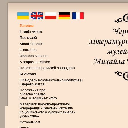
Головна
Історія музею
Про музей
About museum
O muzeum
Über das Museum
À propos du Musée
Положення про музей-заповідник
Бібліотека
3D модель монументальної композиції
«Дерево життя»
Положення про
обласну премію
імені М.Коцюбинського
Матеріали науково-практичної
конференції «Феномен Михайла
Коцюбинського у художніх вимірах
українства»
Фотоальбом