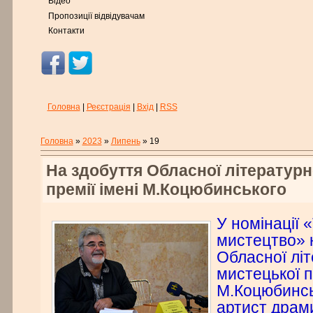
Відео
Пропозиції відвідувачам
Контакти
Головна
|
Реєстрація
|
Вхід
|
RSS
Головна
»
2023
»
Липень
»
19
На здобуття Обласної літератур
премії імені М.Коцюбинського
У номінації 
мистецтво» 
Обласної лі
мистецької п
М.Коцюбинсь
артист драми