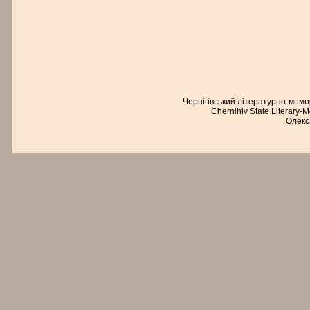
Чернігівський літературно-мем
Chernihiv State Literary-
Олекс