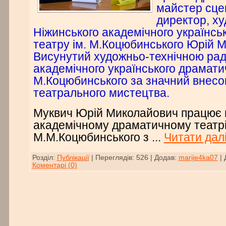
майстер сце
директор, ху
Ніжинського академічного українсь
театру ім. М.Коцюбинського Юрій М
Висунутий художньо-технічною рад
академічного українського драматич
М.Коцюбинського за значний внесок
театрального мистецтва.
Муквич Юрій Миколайович працює 
академічному драматичному театрі
М.М.Коцюбинського з
...
Читати далі
Розділ:
Публікації
|
Переглядів:
526
|
Додав:
marije4ka07
|
Коментарі (0)