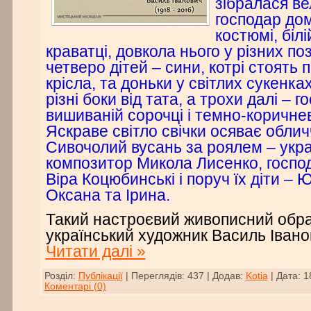
зібралася ве
господар до
костюмі, білі
краватці, довкола нього у різних п
четверо дітей – сини, котрі стоять 
крісла, та доньки у світлих сукенка
різні боки від тата, а трохи далі – г
вишиваній сорочці і темно-коричнев
Яскраве світло свічки осяває обли
Сивочолий вусань за роялем – укр
композитор Микола Лисенко, госпо
Віра Коцюбинські і поруч їх діти – 
Оксана та Ірина.
Такий настроєвий живописний обра
український художник Василь Іван
Читати далі »
Розділ:
Публікації
|
Переглядів:
437
|
Додав:
Kotia
|
Дата:
1
Коментарі (0)