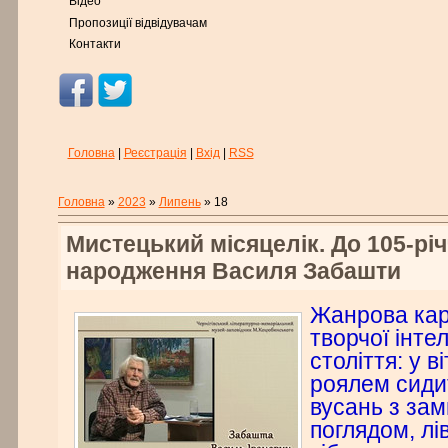
Відео
Пропозиції відвідувачам
Контакти
Головна
|
Реєстрація
|
Вхід
|
RSS
Головна
»
2023
»
Липень
»
18
Мистецький місяцелік. До 105-річ
народження Василя Забашти
Жанрова кар
творчої інтел
століття: у в
роялем сиди
вусань з за
поглядом, лі