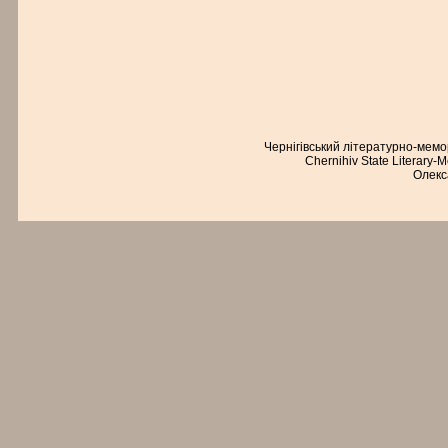
Чернігівський літературно-мем
Chernihiv State Literary-
Олекс