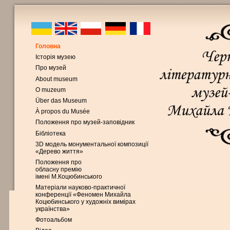
Головна
Історія музею
Про музей
About museum
O muzeum
Über das Museum
À propos du Musée
Положення про музей-заповідник
Бібліотека
3D модель монументальної композиції
«Дерево життя»
Положення про
обласну премію
імені М.Коцюбинського
Матеріали науково-практичної
конференції «Феномен Михайла
Коцюбинського у художніх вимірах
українства»
Фотоальбом