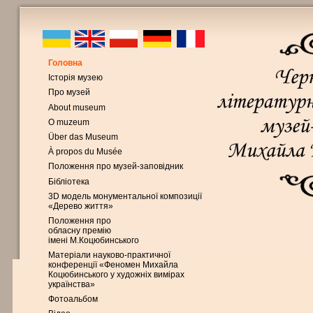
Головна
Історія музею
Про музей
About museum
O muzeum
Über das Museum
À propos du Musée
Положення про музей-заповідник
Бібліотека
3D модель монументальної композиції
«Дерево життя»
Положення про
обласну премію
імені М.Коцюбинського
Матеріали науково-практичної
конференції «Феномен Михайла
Коцюбинського у художніх вимірах
українства»
Фотоальбом