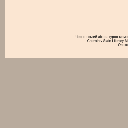
Чернігівський літературно-мем
Chernihiv State Literary-
Олекс