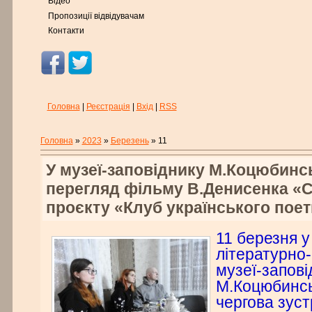
Відео
Пропозиції відвідувачам
Контакти
Головна
|
Реєстрація
|
Вхід
|
RSS
Головна
»
2023
»
Березень
»
11
У музеї-заповіднику М.Коцюбинс
перегляд фільму В.Денисенка «С
проєкту «Клуб українського поет
11 березня у
літературно
музеї-запові
М.Коцюбинсь
чергова зуст