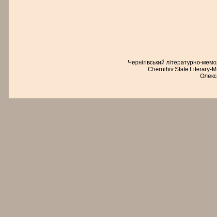
Чернігівський літературно-мем
Chernihiv State Literary-
Олекс