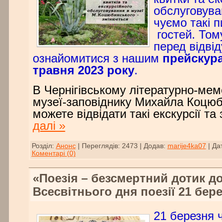
обслуговува
чуємо такі п
гостей. Том
перед відві
ознайомитися з нашим
прейскура
травня 2023 року
.
В Чернігівському літературно-ме
музеї-заповіднику Михайла Коцюб
можете відвідати такі екскурсії та
далі »
Розділ:
Анонс
|
Переглядів:
2473
|
Додав:
marije4ka07
|
Да
Коментарі (0)
«Поезія – безсмертний дотик до
Всесвітнього дня поезії 21 бер
21 березня 