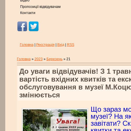
Відео
Пропозиції відвідувачам
Контакти
Головна
|
Реєстрація
|
Вхід
|
RSS
Головна
»
2023
»
Березень
»
21
До уваги відвідувачів! З 1 трав
вартість вхідних квитків та екс
обслуговування в музеї М.Коц
змінюється
Що зараз мо
музеї? На як
завітати? С
квитки та ек