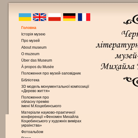
Головна
Історія музею
Про музей
About museum
O muzeum
Über das Museum
À propos du Musée
Положення про музей-заповідник
Бібліотека
3D модель монументальної композиції
«Дерево життя»
Положення про
обласну премію
імені М.Коцюбинського
Матеріали науково-практичної
конференції «Феномен Михайла
Коцюбинського у художніх вимірах
українства»
Фотоальбом