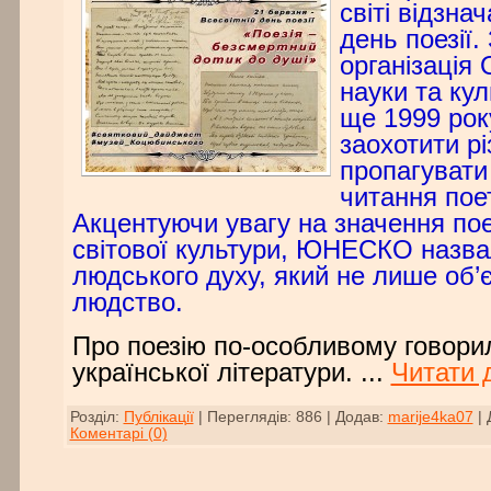
світі відзна
день поезії.
організація 
науки та к
ще 1999 рок
заохотити рі
пропагувати
читання пое
Акцентуючи увагу на значення пое
світової культури, ЮНЕСКО назва
людського духу, який не лише об’є
людство.
Про поезію по-особливому говорил
української літератури.
...
Читати 
Розділ:
Публікації
|
Переглядів:
886
|
Додав:
marije4ka07
|
Коментарі (0)