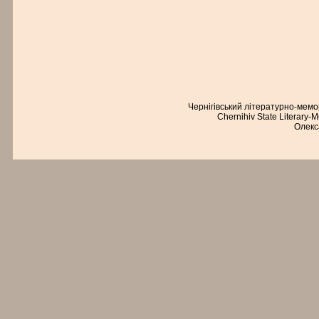
Чернігівський літературно-мем
Chernihiv State Literary-
Олекс