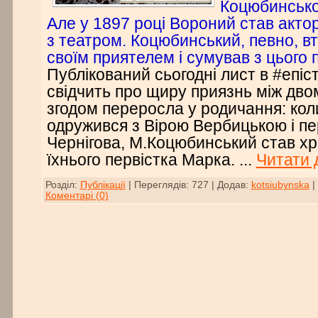
Коцюбинськог
Але у 1897 році Вороний став акто
з театром. Коцюбинський, певно, втр
своїм приятелем і сумував з цього 
Публікований сьогодні лист в #епі
свідчить про щиру приязнь між дво
згодом переросла у родичання: ко
одружився з Вірою Вербицькою і пе
Чернігова, М.Коцюбинський став х
їхнього первістка Марка.
...
Читати 
Розділ:
Публікації
|
Переглядів:
727
|
Додав:
kotsiubynska
|
Коментарі (0)