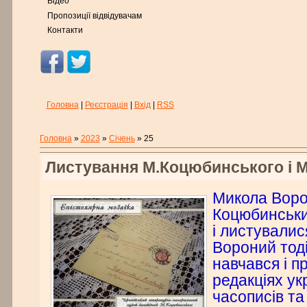
Відео
Пропозиції відвідувачам
Контакти
Головна
|
Реєстрація
|
Вхід
|
RSS
Головна
»
2023
»
Січень
»
25
Листування М.Коцюбинського і 
Микола Вор
Коцюбинськ
і листувалис
Вороний тоді
навчався і п
редакціях ук
часописів т