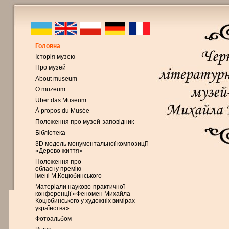
Головна
Історія музею
Про музей
About museum
O muzeum
Über das Museum
À propos du Musée
Положення про музей-заповідник
Бібліотека
3D модель монументальної композиції
«Дерево життя»
Положення про
обласну премію
імені М.Коцюбинського
Матеріали науково-практичної
конференції «Феномен Михайла
Коцюбинського у художніх вимірах
українства»
Фотоальбом