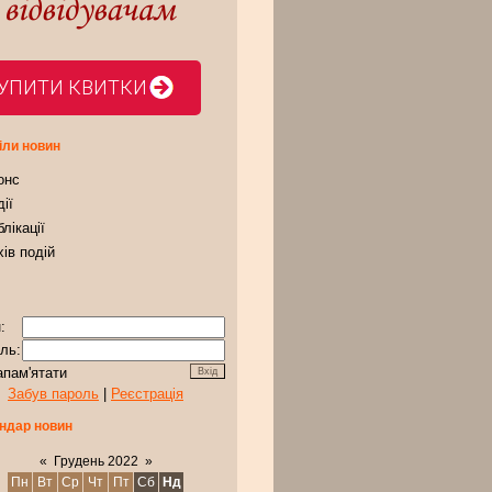
УПИТИ КВИТКИ
іли новин
онс
ії
лікації
ів подій
:
ль:
апам'ятати
Забув пароль
|
Реєстрація
ндар новин
«
Грудень 2022
»
Пн
Вт
Ср
Чт
Пт
Сб
Нд