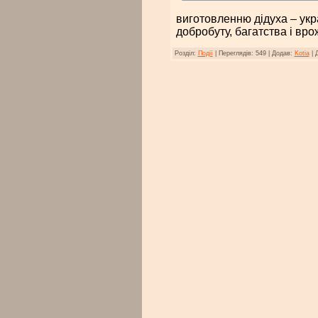
виготовленню дідуха – укр
добробуту, багатства і вр
Розділ:
Події
|
Переглядів:
549
|
Додав:
Kotia
|