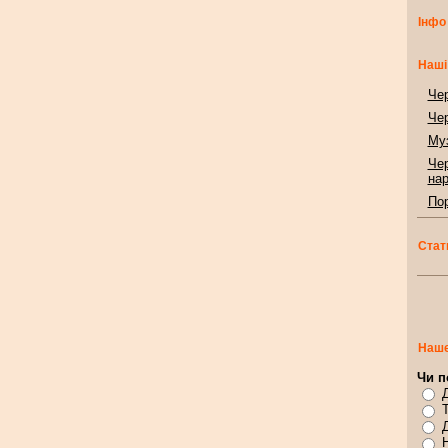
Інфо
Наші
Чер
Чер
Муз
Чер
нар
Пор
Стат
Наше
Чи п