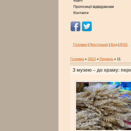
Відео
Пропозиції відвідувачам
Контакти
Головна
|
Реєстрація
|
Вхід
|
RSS
Головна
»
2022
»
Грудень
»
11
З музею – до храму: пере