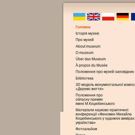
Головна
Історія музею
Про музей
About museum
O muzeum
Über das Museum
À propos du Musée
Положення про музей-заповідник
Бібліотека
3D модель монументальної композ
«Дерево життя»
Положення про
обласну премію
імені М.Коцюбинського
Матеріали науково-практичної
конференції «Феномен Михайла
Коцюбинського у художніх вимірах
українства»
Фотоальбом