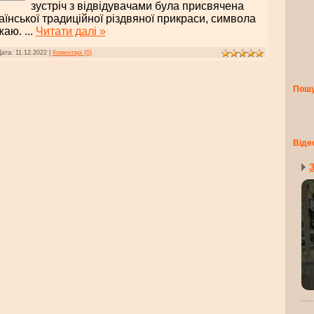
зустріч з відвідувачами була присвячена
аїнської традиційної різдвяної прикраси, символа
ожаю.
...
Читати далі »
Дата:
11.12.2022
|
Коментарі (0)
Пош
Віде
З