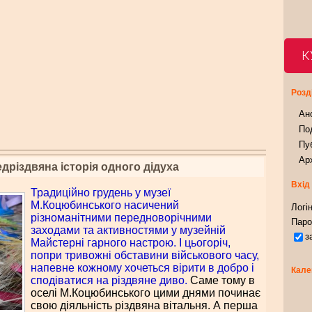
К
Розд
Ан
Под
Пуб
Арх
дріздвяна історія одного дідуха
Вхід
Традиційно грудень у музеї
М.Коцюбинського насичений
Логін
різноманітними передноворічними
Паро
заходами та активностями у музейній
з
Майстерні гарного настрою. І цьогоріч,
попри тривожні обставини військового часу,
напевне кожному хочеться вірити в добро і
Кале
сподіватися на різдвяне диво.
Саме тому в
оселі М.Коцюбинського цими днями починає
свою діяльність різдвяна вітальня. А перша