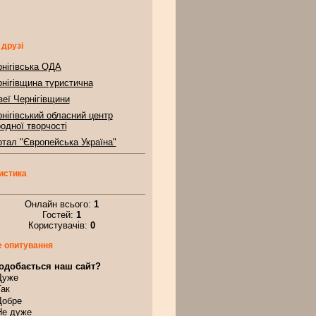
 друзі
нігівська ОДА
нігівщина туристична
еї Чернігівщини
нігівський обласний центр
одної творчості
тал "Європейська Україна"
истика
Онлайн всього:
1
Гостей:
1
Користувачів:
0
 опитування
одобається наш сайт?
Дуже
Так
Добре
Не дуже