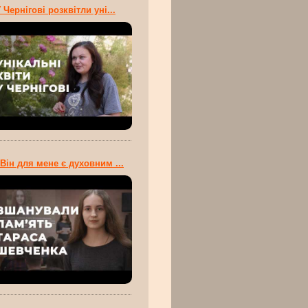
 Чернігові розквітли уні...
Він для мене є духовним ...