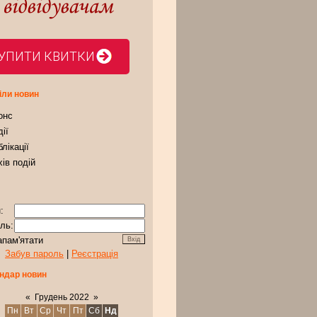
УПИТИ КВИТКИ
іли новин
онс
ії
лікації
ів подій
:
ль:
апам'ятати
Забув пароль
|
Реєстрація
ндар новин
«
Грудень 2022
»
Пн
Вт
Ср
Чт
Пт
Сб
Нд