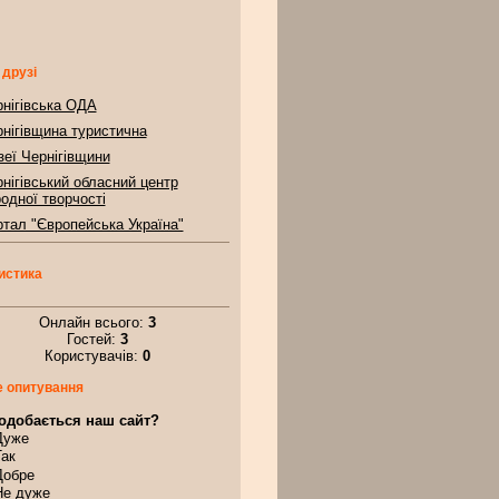
 друзі
нігівська ОДА
нігівщина туристична
еї Чернігівщини
нігівський обласний центр
одної творчості
тал "Європейська Україна"
истика
Онлайн всього:
3
Гостей:
3
Користувачів:
0
 опитування
одобається наш сайт?
Дуже
Так
Добре
Не дуже