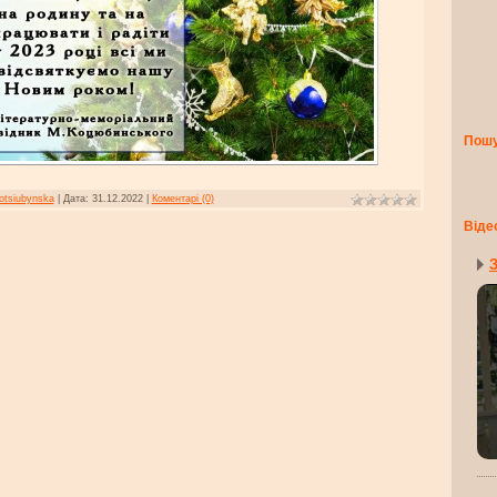
Пош
otsiubynska
|
Дата:
31.12.2022
|
Коментарі (0)
Віде
З