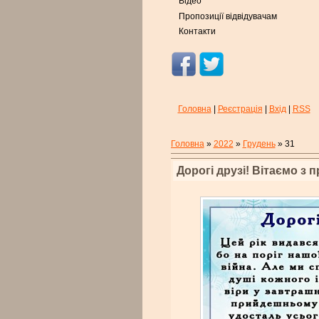
Відео
Пропозиції відвідувачам
Контакти
Головна
|
Реєстрація
|
Вхід
|
RSS
Головна
»
2022
»
Грудень
»
31
Дорогі друзі! Вітаємо з