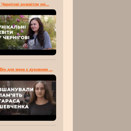
 Чернігові розквітли уні...
Він для мене є духовним ...