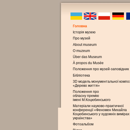
Головна
Історія музею
Про музей
About museum
O muzeum
Über das Museum
À propos du Musée
Положення про музей-заповідник
Бібліотека
3D модель монументальної композ
«Дерево життя»
Положення про
обласну премію
імені М.Коцюбинського
Матеріали науково-практичної
конференції «Феномен Михайла
Коцюбинського у художніх вимірах
українства»
Фотоальбом