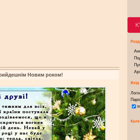
К
Розд
Ан
Под
Пуб
Арх
 прийдешнім Новим роком!
Вхід
Логін
Паро
з
Кале