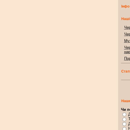
Інфо
Наші
Чер
Чер
Муз
Чер
нар
Пор
Стат
Наше
Чи п