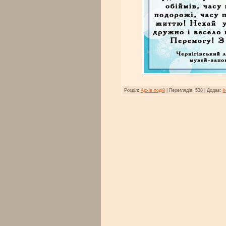
Розділ:
Архів подій
|
Переглядів:
538
|
Додав:
k