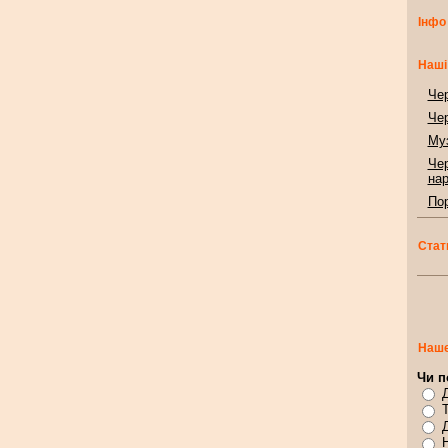
Інфо
Наші
Чер
Чер
Муз
Чер
нар
Пор
Стат
Наше
Чи п