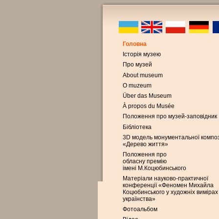
Головна
Історія музею
Про музей
About museum
O muzeum
Über das Museum
À propos du Musée
Положення про музей-заповідник
Бібліотека
3D модель монументальної композ
«Дерево життя»
Положення про
обласну премію
імені М.Коцюбинського
Матеріали науково-практичної
конференції «Феномен Михайла
Коцюбинського у художніх вимірах
українства»
Фотоальбом