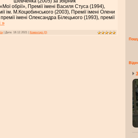
Шевченка (2005) за збірник
Мої обрії», Премії імені Василя Стуса (1994),
мії ім. М.Коцюбинського (2003), Премії імені Олени
ї премії імені Олександра Білецького (1993), премії
 »
tia
|
Дата:
18.12.2021
|
Коментарі (0)
Пош
Віде
З