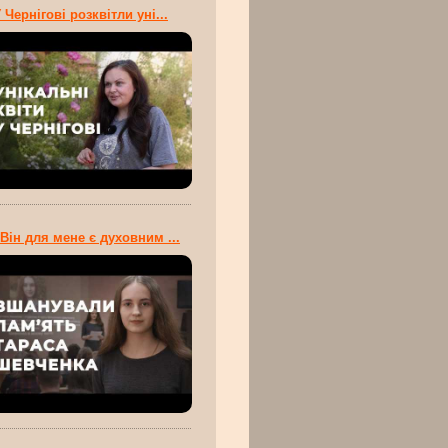
 Чернігові розквітли уні...
Він для мене є духовним ...