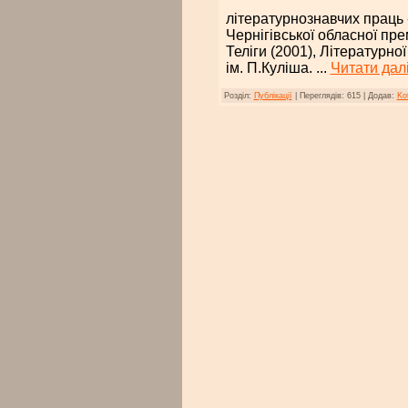
літературнознавчих праць «
Чернігівської обласної пре
Теліги (2001), Літературно
ім. П.Куліша.
...
Читати далі
Розділ:
Публікації
|
Переглядів:
615
|
Додав:
Ko