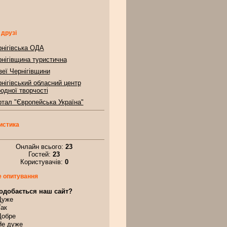
 друзі
нігівська ОДА
нігівщина туристична
еї Чернігівщини
нігівський обласний центр
одної творчості
тал "Європейська Україна"
истика
Онлайн всього:
23
Гостей:
23
Користувачів:
0
 опитування
одобається наш сайт?
Дуже
Так
Добре
Не дуже