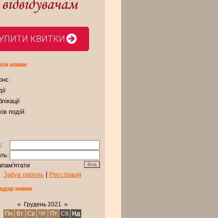
УПИТИ КВИТКИ
іли новин
онс
ії
лікації
ів подій
:
ль:
апам'ятати
Забув пароль
|
Реєстрація
ндар новин
«
Грудень 2021
»
Пн
Вт
Ср
Чт
Пт
Сб
Нд