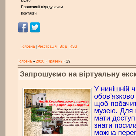
Відео
Пропозиції відвідувачам
Контакти
Головна
|
Реєстрація
|
Вхід
|
RSS
Головна
»
2020
»
Травень
»
29
Запрошуємо на віртуальну екс
У нинішній 
обов’язково
щоб побачит
музею. Для 
мати доступ
знати посил
можна пере