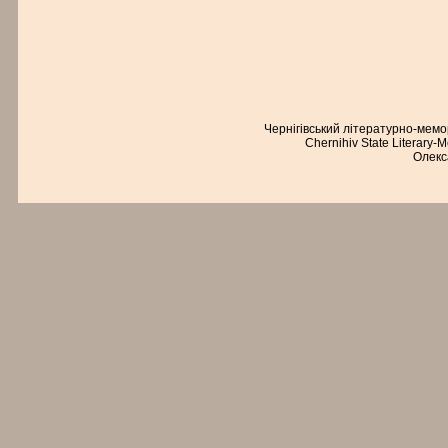
Чернігівський літературно-мем
Chernihiv State Literary-
Олекс