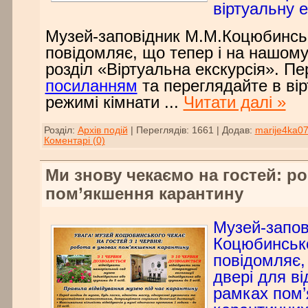
віртуальну е
Музей-заповідник М.М.Коцюбинсь
повідомляє, що тепер і на нашому 
розділ «Віртуальна екскурсія». Пе
посиланням
та переглядайте в ві
режимі кімнати
...
Читати далі »
Розділ:
Архів подій
|
Переглядів:
1661
|
Додав:
marije4ka0
Коментарі (0)
Ми знову чекаємо на гостей: р
пом’якшення карантину
Музей-запов
Коцюбинськ
повідомляє,
двері для ві
рамках пом