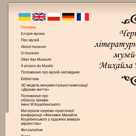
Головна
Історія музею
Про музей
About museum
O muzeum
Über das Museum
À propos du Musée
Положення про музей-заповідник
Бібліотека
3D модель монументальної композиції
«Дерево життя»
Положення про
обласну премію
імені М.Коцюбинського
Матеріали науково-практичної
конференції «Феномен Михайла
Коцюбинського у художніх вимірах
українства»
Фотоальбом