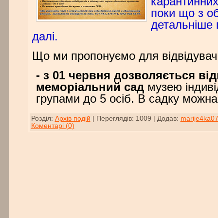
карантинних
поки що з о
детальніше 
далі.
Що ми пропонуємо для відвідувачі
- з 01 червня дозволяється ві
меморіальний сад
музею індиві
групами до 5 осіб. В садку можн
Розділ:
Архів подій
|
Переглядів:
1009
|
Додав:
marije4ka0
Коментарі (0)