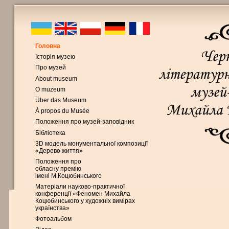
Головна
Історія музею
Про музей
About museum
O muzeum
Über das Museum
À propos du Musée
Положення про музей-заповідник
Бібліотека
3D модель монументальної композиції
«Дерево життя»
Положення про
обласну премію
імені М.Коцюбинського
Матеріали науково-практичної
конференції «Феномен Михайла
Коцюбинського у художніх вимірах
українства»
Фотоальбом