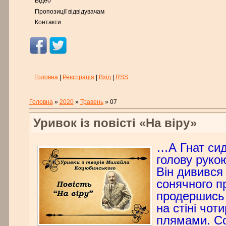
Відео
Пропозиції відвідувачам
Контакти
Головна
|
Реєстрація
|
Вхід
|
RSS
Головна
»
2020
»
Травень
»
07
Уривок із повісті «На віру»
…
А Гнат си
голову рукою
Він дивився
сонячного п
продершись к
на стіні чот
плямами. С