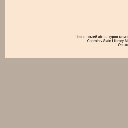
Чернігівський літературно-мем
Chernihiv State Literary-
Олекс