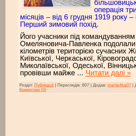
більшовицьк
операція три
місяців – від 6 грудня 1919 року –
Перший
з
имовий похід.
Його учасники під командування
Омеляновича-Павленка подолали
кілометрів територією сучасних Ж
Київської, Черкаської, Кіровоградс
Миколаївської, Одеської, Вінниць
провівши майже
...
Читати далі »
Розділ:
Публікації
|
Переглядів:
807
|
Додав:
marije4ka07
|
Коментарі (0)