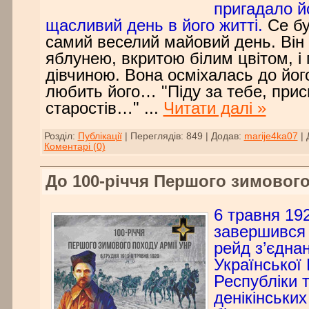
пригадало й
щасливий день в його житті.
Се бу
самий веселий майовий день. Він 
яблунею, вкритою білим цвітом, і
дівчиною. Вона осміхалась до йог
любить його… "Піду за тебе, при
старостів…"
...
Читати далі »
Розділ:
Публікації
|
Переглядів:
849
|
Додав:
marije4ka07
|
Коментарі (0)
До 100-річчя Першого зимовог
6 травня 19
завершився 
рейд з’єднан
Української
Республіки 
денікінських