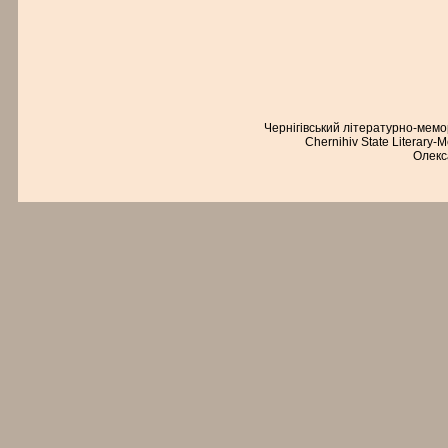
Чернігівський літературно-мем
Chernihiv State Literary-
Олекс