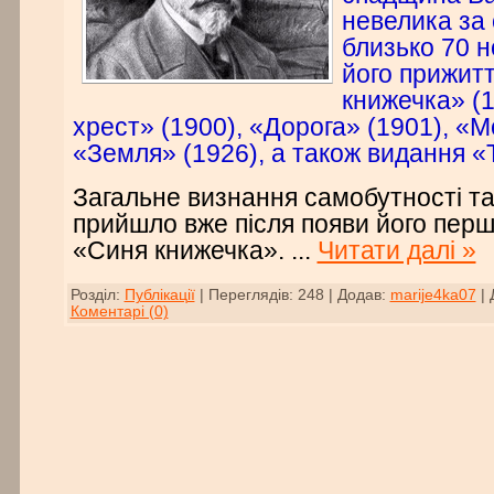
невелика за 
близько 70 н
його прижитт
книжечка» (1
хрест» (1900), «Дорога» (1901), «М
«Земля» (1926), а також видання «
Загальне визнання самобутності 
прийшло вже після появи його перш
«Синя книжечка».
...
Читати далі »
Розділ:
Публікації
|
Переглядів:
248
|
Додав:
marije4ka07
|
Коментарі (0)