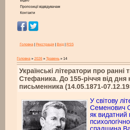
Відео
Пропозиції відвідувачам
Контакти
Головна
|
Реєстрація
|
Вхід
|
RSS
Головна
»
2026
»
Травень
»
14
Українські літератори про ранні
Стефаника. До 155-річчя від дня
письменника (14.05.1871-07.12.19
У світову лі
Семенович 
як видатний
психологічно
спадщина В