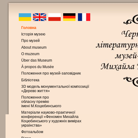
Головна
Історія музею
Про музей
About museum
O muzeum
Über das Museum
À propos du Musée
Положення про музей-заповідник
Бібліотека
3D модель монументальної композиції
«Дерево життя»
Положення про
обласну премію
імені М.Коцюбинського
Матеріали науково-практичної
конференції «Феномен Михайла
Коцюбинського у художніх вимірах
українства»
Фотоальбом