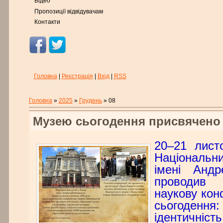
Відео
Пропозиції відвідувачам
Контакти
Головна
|
Реєстрація
|
Вхід
|
RSS
Головна
»
2025
»
Грудень
»
08
Музею сьогодення присвячено
20–21 лист
Національни
імені Андр
проводи
наукову ко
сьогоденн
ідентичніс