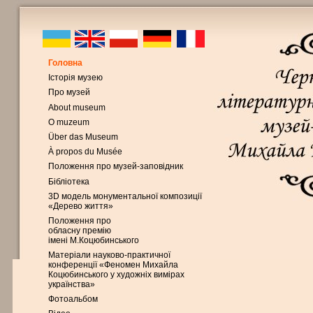
Головна
Історія музею
Про музей
About museum
O muzeum
Über das Museum
À propos du Musée
Положення про музей-заповідник
Бібліотека
3D модель монументальної композиції
«Дерево життя»
Положення про
обласну премію
імені М.Коцюбинського
Матеріали науково-практичної
конференції «Феномен Михайла
Коцюбинського у художніх вимірах
українства»
Фотоальбом