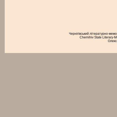
Чернігівський літературно-мем
Chernihiv State Literary-
Олекс