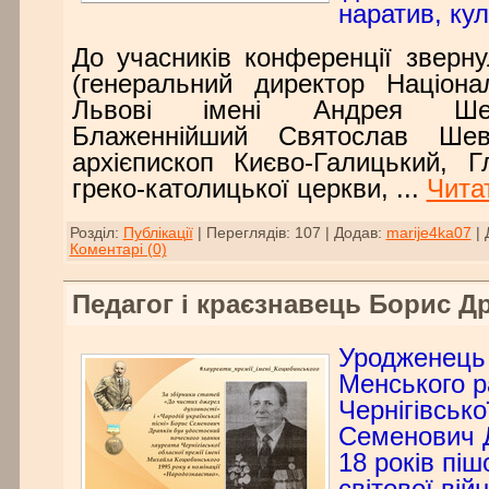
наратив, кул
До учасників конференції зверну
(генеральний директор Націон
Львові імені Андрея Шеп
Блаженнійший Святослав Шев
архієпископ Києво-Галицький, Г
греко-католицької церкви,
...
Читат
Розділ:
Публікації
|
Переглядів:
107
|
Додав:
marije4ka07
|
Коментарі (0)
Педагог і краєзнавець Борис Д
Уродженець
Менського р
Чернігівсько
Семенович Д
18 років піш