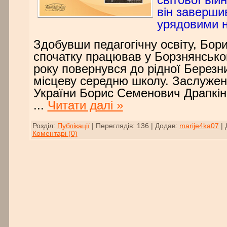
світової ві
він заверши
урядовими н
Здобувши педагогічну освіту, Бор
спочатку працював у Борзнянськом
року повернувся до рідної Березн
місцеву середню школу. Заслужен
України Борис Семенович Драпкін 
...
Читати далі »
Розділ:
Публікації
|
Переглядів:
136
|
Додав:
marije4ka07
|
Коментарі (0)