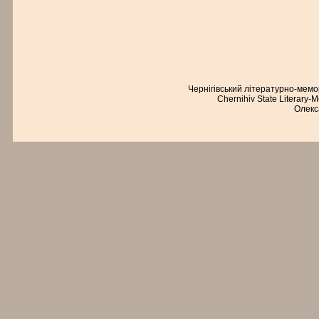
Чернігівський літературно-мем
Chernihiv State Literary-
Олекс