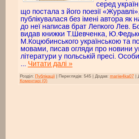
серед українц
що постала з його поезії «Журавлі»
публікувалася без імені автора як 
до неї написав брат Лепкого Лев. Б
видав книжки Т.Шевченка, Ю.Федько
М.Коцюбинського українською та п
мовами, писав огляди про новини у
літератури у польській пресі. Особис
...
Читати далі »
Розділ:
Публікації
|
Переглядів:
545
|
Додав:
marije4ka07
|
Коментарі (0)