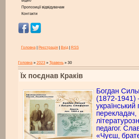
Відео
Пропозиції відвідувачам
Контакти
Головна
|
Реєстрація
|
Вхід
|
RSS
Головна
»
2023
»
Травень
»
30
Їх поєднав Краків
Богдан Силь
(1872-1941)
український п
перекладач,
літературозн
педагог. Сла
«Чуєш, брат