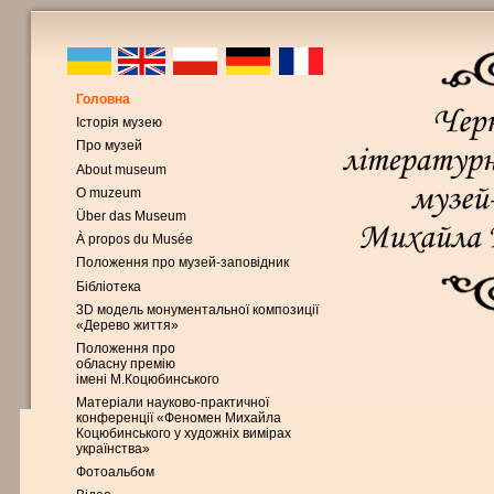
Головна
Історія музею
Про музей
About museum
O muzeum
Über das Museum
À propos du Musée
Положення про музей-заповідник
Бібліотека
3D модель монументальної композиції
«Дерево життя»
Положення про
обласну премію
імені М.Коцюбинського
Матеріали науково-практичної
конференції «Феномен Михайла
Коцюбинського у художніх вимірах
українства»
Фотоальбом