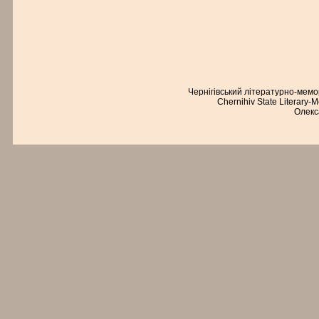
Чернігівський літературно-мем
Chernihiv State Literary-
Олекс