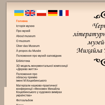
Головна
Історія музею
Про музей
About museum
O muzeum
Über das Museum
À propos du Musée
Положення про музей-заповідник
Бібліотека
3D модель монументальної композиції
«Дерево життя»
Положення про
обласну премію
імені М.Коцюбинського
Матеріали науково-практичної
конференції «Феномен Михайла
Коцюбинського у художніх вимірах
українства»
Фотоальбом