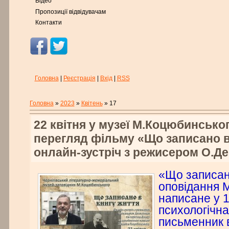
Відео
Пропозиції відвідувачам
Контакти
Головна
|
Реєстрація
|
Вхід
|
RSS
Головна
»
2023
»
Квітень
»
17
22 квітня у музеї М.Коцюбинсько
перегляд фільму «Що записано в
онлайн-зустріч з режисером О.Д
«Що записано
оповідання 
написане у 1
психологічна
письменник 