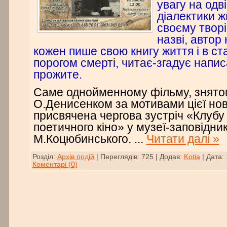
увагу на одві
діалектики жи
своєму творі,
назві, автор
кожен пише свою книгу життя і в ст
порогом смерті, читає-згадує напис
прожите.
Саме однойменному фільму, знят
О.Денисенком за мотивами цієї нов
присвячена чергова зустріч «Клубу 
поетичного кіно» у музеї-заповідни
М.Коцюбинського.
...
Читати далі »
Розділ:
Архів подій
|
Переглядів:
725
|
Додав:
Kotia
|
Дата:
Коментарі (0)