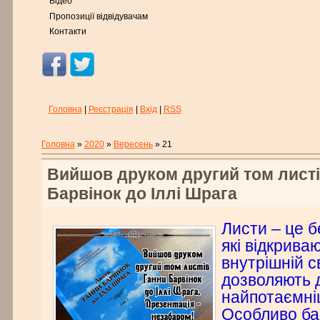
Відео
Пропозиції відвідувачам
Контакти
Головна
|
Реєстрація
|
Вхід
|
RSS
Головна
»
2020
»
Вересень
»
21
Вийшов друком другий том листі
Барвінок до Іллі Шрага
Листи – це б
які відкрива
внутрішній с
дозволяють 
найпотаємніш
Особливо ба