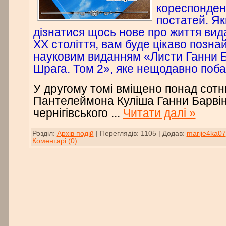
кореспонден
постатей. Як
дізнатися щось нове про життя вид
ХХ століття, вам буде цікаво позна
науковим виданням «Листи Ганни Ба
Шрага. Том 2», яке нещодавно побач
У другому томі вміщено понад сотн
Пантелеймона Куліша Ганни Барвін
чернігівського
...
Читати далі »
Розділ:
Архів подій
|
Переглядів:
1105
|
Додав:
marije4ka07
Коментарі (0)