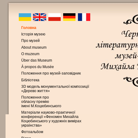
Головна
Історія музею
Про музей
About museum
O muzeum
Über das Museum
À propos du Musée
Положення про музей-заповідник
Бібліотека
3D модель монументальної композиції
«Дерево життя»
Положення про
обласну премію
імені М.Коцюбинського
Матеріали науково-практичної
конференції «Феномен Михайла
Коцюбинського у художніх вимірах
українства»
Фотоальбом