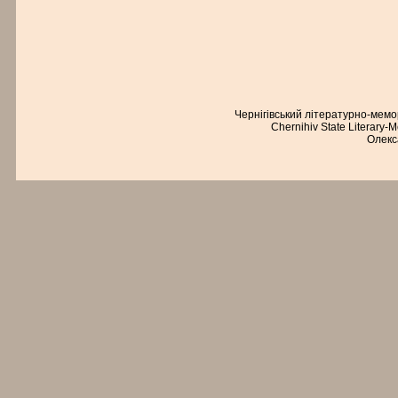
Чернігівський літературно-мем
Chernihiv State Literary-
Олекс