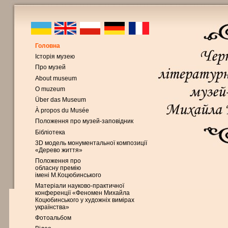
Головна
Історія музею
Про музей
About museum
O muzeum
Über das Museum
À propos du Musée
Положення про музей-заповідник
Бібліотека
3D модель монументальної композиції
«Дерево життя»
Положення про
обласну премію
імені М.Коцюбинського
Матеріали науково-практичної
конференції «Феномен Михайла
Коцюбинського у художніх вимірах
українства»
Фотоальбом