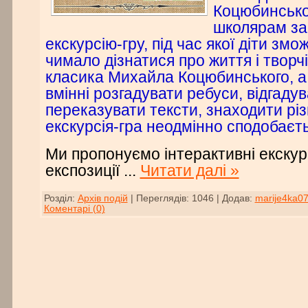
Коцюбинсько
школярам зав
екскурсію-гру, під час якої діти зм
чимало дізнатися про життя і творчі
класика Михайла Коцюбинського, а 
вмінні розгадувати ребуси, відгадув
переказувати тексти, знаходити різн
екскурсія-гра неодмінно сподобаєть
Ми пропонуємо інтерактивні екскурс
експозиції
...
Читати далі »
Розділ:
Архів подій
|
Переглядів:
1046
|
Додав:
marije4ka0
Коментарі (0)