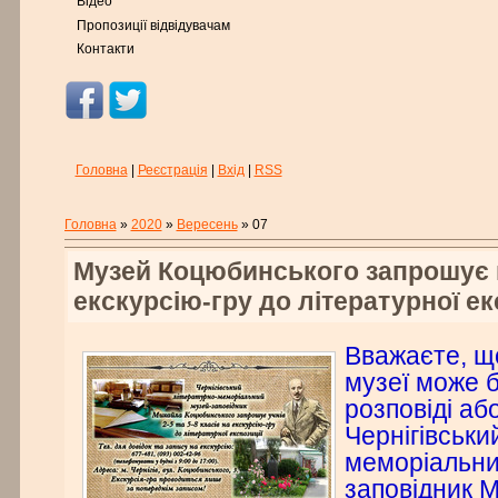
Відео
Пропозиції відвідувачам
Контакти
Головна
|
Реєстрація
|
Вхід
|
RSS
Головна
»
2020
»
Вересень
»
07
Музей Коцюбинського запрошує 
екскурсію-гру до літературної ек
Вважаєте, що
музеї може 
розповіді або
Чернігівськи
меморіальни
заповідник 