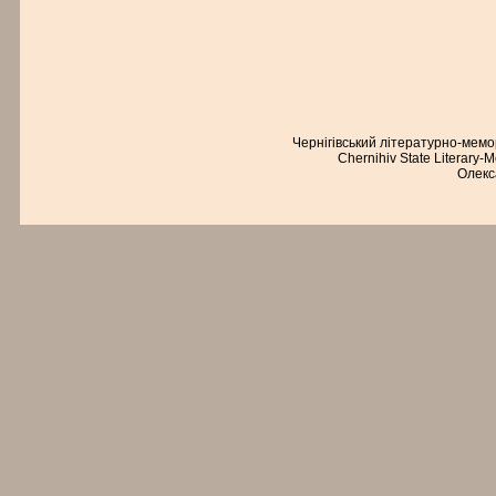
Чернігівський літературно-мем
Chernihiv State Literary-
Олекс