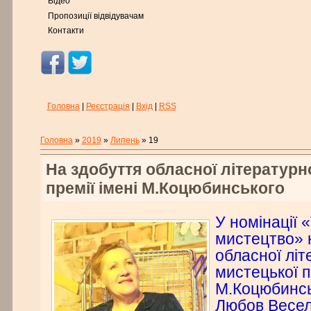
Відео
Пропозиції відвідувачам
Контакти
Головна
|
Реєстрація
|
Вхід
|
RSS
Головна
»
2019
»
Липень
»
19
На здобуття обласної літературн
премії імені М.Коцюбинського
У номінації 
мистецтво» 
обласної літ
мистецької п
М.Коцюбинсь
Любов Весел