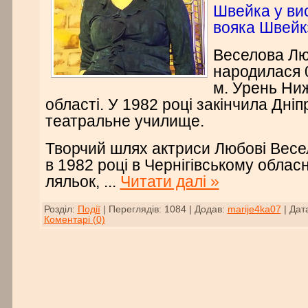
Швейка у ви
вояка Швейк
Веселова Лю
народилася 0
м. Урень Ни
області. У 1982 році закінчила Дні
театральне училище.
Творчий шлях актриси Любові Весе
в 1982 році в Чернігівському облас
ляльок,
...
Читати далі »
Розділ:
Події
|
Переглядів:
1084
|
Додав:
marije4ka07
|
Дат
Коментарі (0)