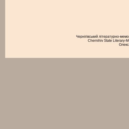
Чернігівський літературно-мем
Chernihiv State Literary-
Олекс