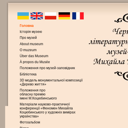
Головна
Історія музею
Про музей
About museum
O muzeum
Über das Museum
À propos du Musée
Положення про музей-заповідник
Бібліотека
3D модель монументальної композиції
«Дерево життя»
Положення про
обласну премію
імені М.Коцюбинського
Матеріали науково-практичної
конференції «Феномен Михайла
Коцюбинського у художніх вимірах
українства»
Фотоальбом