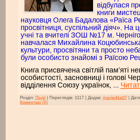
відбулася пр
книги мисте
науковця Олега Бадалова «Раїса Р
просвітниця, суспільний діяч». На ц
учні та вчителі ЗОШ №17 м. Черніго
навчалася Михайлина Коцюбинська
культури, просвітяни та просто неба
були особисто знайомі з Раїсою Ре
Книга присвячена світлій пам’яті не
особистості, засновниці і голові Чер
відділення Союзу українок,
...
Читат
Розділ:
Події
|
Переглядів:
1117
|
Додав:
marije4ka07
|
Дата
Коментарі (0)