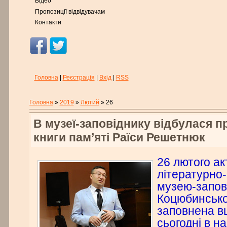
Відео
Пропозиції відвідувачам
Контакти
Головна
|
Реєстрація
|
Вхід
|
RSS
Головна
»
2019
»
Лютий
»
26
В музеї-заповіднику відбулася п
книги пам’яті Раїси Решетнюк
26 лютого ак
літературно
музею-запов
Коцюбинсько
заповнена в
сьогодні в н