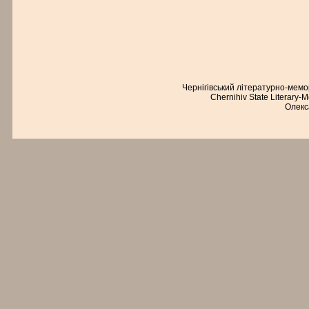
Чернігівський літературно-мем
Chernihiv State Literary-
Олекс