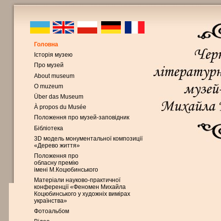
Головна
Історія музею
Про музей
About museum
O muzeum
Über das Museum
À propos du Musée
Положення про музей-заповідник
Бібліотека
3D модель монументальної композиції
«Дерево життя»
Положення про
обласну премію
імені М.Коцюбинського
Матеріали науково-практичної
конференції «Феномен Михайла
Коцюбинського у художніх вимірах
українства»
Фотоальбом