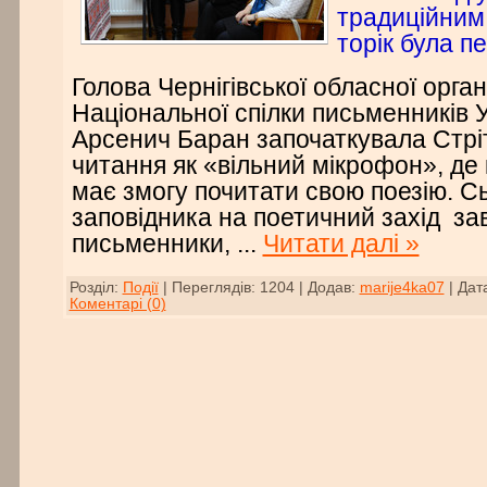
традиційним
торік була п
Голова Чернігівської обласної органі
Національної спілки письменників 
Арсенич Баран започаткувала Стріт
читання як «вільний мікрофон», д
має змогу почитати свою поезію. С
заповідника на поетичний захід за
письменники,
...
Читати далі »
Розділ:
Події
|
Переглядів:
1204
|
Додав:
marije4ka07
|
Дат
Коментарі (0)