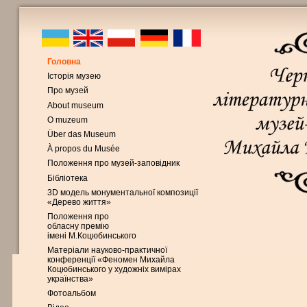
Головна
Історія музею
Про музей
About museum
O muzeum
Über das Museum
À propos du Musée
Положення про музей-заповідник
Бібліотека
3D модель монументальної композиції
«Дерево життя»
Положення про
обласну премію
імені М.Коцюбинського
Матеріали науково-практичної
конференції «Феномен Михайла
Коцюбинського у художніх вимірах
українства»
Фотоальбом