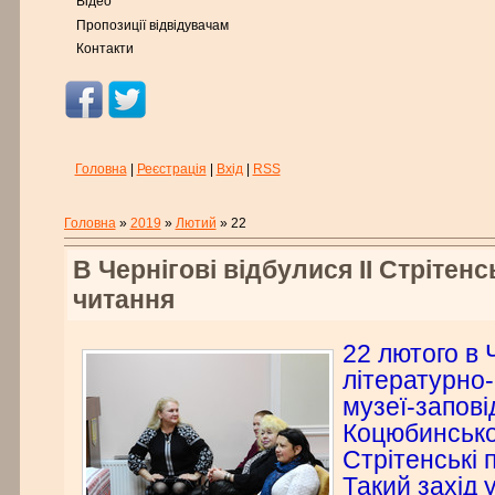
Відео
Пропозиції відвідувачам
Контакти
Головна
|
Реєстрація
|
Вхід
|
RSS
Головна
»
2019
»
Лютий
»
22
В Чернігові відбулися ІІ Стрітенс
читання
22 лютого в 
літературно
музеї-запов
Коцюбинськог
Стрітенські 
Такий захід 