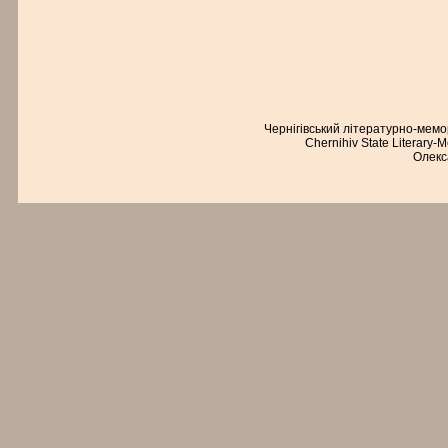
Чернігівський літературно-мем
Chernihiv State Literary-
Олекс