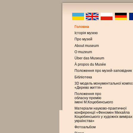
Головна
Історія музею
Про музей
About museum
O muzeum
Über das Museum
À propos du Musée
Положення про музей-заповідник
Бібліотека
3D модель монументальної композ
«Дерево життя»
Положення про
обласну премію
імені М.Коцюбинського
Матеріали науково-практичної
конференції «Феномен Михайла
Коцюбинського у художніх вимірах
українства»
Фотоальбом