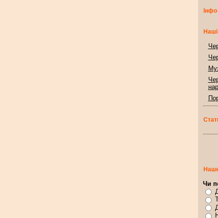
Інфо
Наші
Чер
Чер
Муз
Чер
нар
Пор
Стат
Наше
Чи п