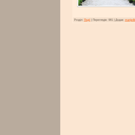
Розділ:
Події
|
Переглядів:
981
|
Додав:
marije4