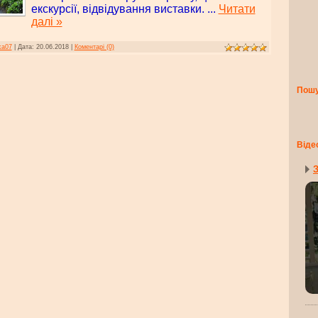
екскурсії, відвідування виставки.
...
Читати
далі »
ka07
|
Дата:
20.06.2018
|
Коментарі (0)
Пош
Віде
З