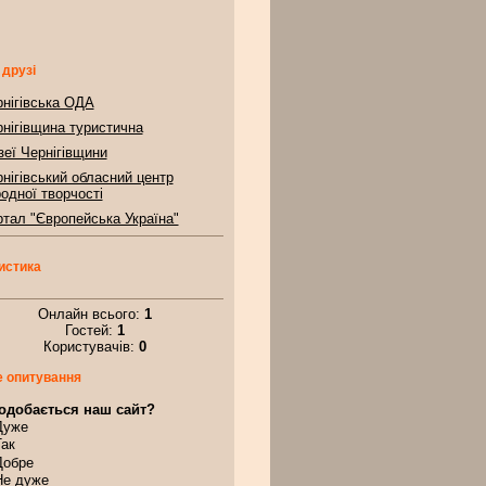
 друзі
нігівська ОДА
нігівщина туристична
еї Чернігівщини
нігівський обласний центр
одної творчості
тал "Європейська Україна"
истика
Онлайн всього:
1
Гостей:
1
Користувачів:
0
 опитування
одобається наш сайт?
Дуже
Так
Добре
Не дуже