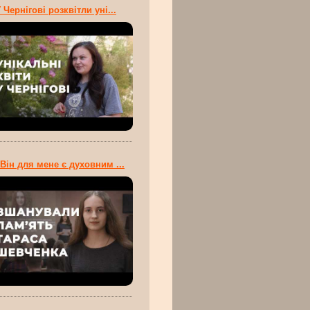
 Чернігові розквітли уні...
Він для мене є духовним ...