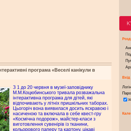
К
Розд
Ан
Под
Пуб
Арх
інтерактивні програма «Веселі канікули в
Вхід
З 1 до 20 червня в музеї-заповіднику
Логін
М.М.Коцюбинського тривала розважальна
Паро
інтерактивна програма для дітей, які
з
відпочивають у літніх пришкільних таборах.
Цьогоріч вона виявилася досить яскравою і
насиченою та включала в себе квест-гру
Кале
«Космічна подорож», майстер-класи з
виготовлення сувенірів із тканини,
кольорового паперу та картону, цікаві