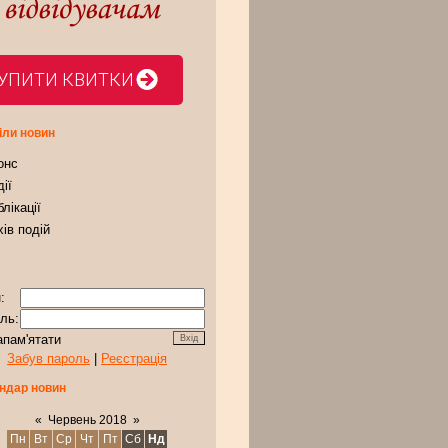
УПИТИ КВИТКИ
іли новин
онс
ії
лікації
ів подій
:
ль:
апам'ятати
Забув пароль
|
Реєстрація
ндар новин
«
Червень 2018
»
Пн
Вт
Ср
Чт
Пт
Сб
Нд