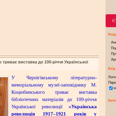
К
Розд
Ан
Под
Пуб
Арх
 триває виставка до 100-річчя Української
Вхід
У Чернігівському літературно-
Логін
Паро
меморіальному музеї-заповіднику М.
з
Коцюбинського триває виставка
бібліотечних матеріалів до 100-річчя
Кале
Української революції
«Українська
революція 1917–1921 років у