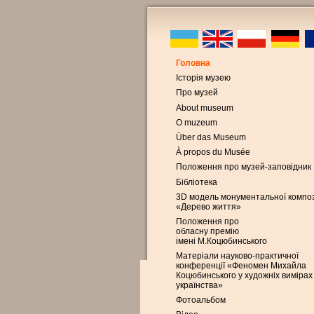
Головна
Історія музею
Про музей
About museum
O muzeum
Über das Museum
À propos du Musée
Положення про музей-заповідник
Бібліотека
3D модель монументальної композ
«Дерево життя»
Положення про
обласну премію
імені М.Коцюбинського
Матеріали науково-практичної
конференції «Феномен Михайла
Коцюбинського у художніх вимірах
українства»
Фотоальбом