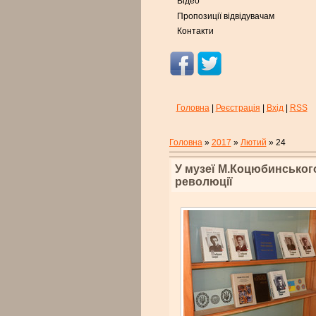
Відео
Пропозиції відвідувачам
Контакти
Головна
|
Реєстрація
|
Вхід
|
RSS
Головна
»
2017
»
Лютий
»
24
У музеї М.Коцюбинського
революції