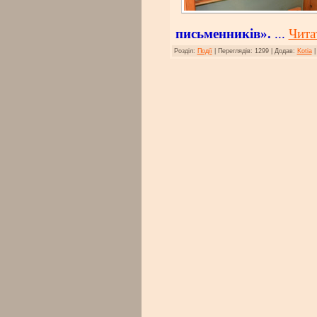
письменників».
...
Чита
Розділ:
Події
|
Переглядів:
1299
|
Додав:
Kotia