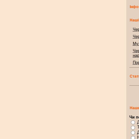
Інфо
Наші
Чер
Чер
Муз
Чер
нар
Пор
Стат
Наше
Чи п