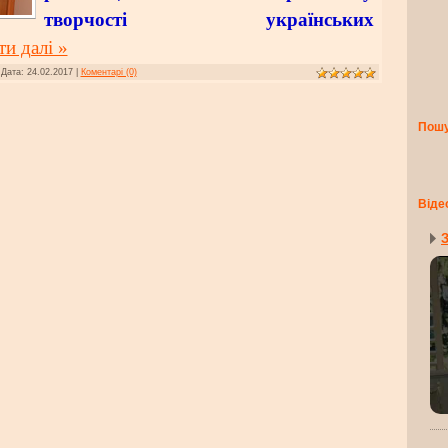
творчості українських
ти далі »
|
Дата:
24.02.2017
|
Коментарі (0)
Пош
Віде
З