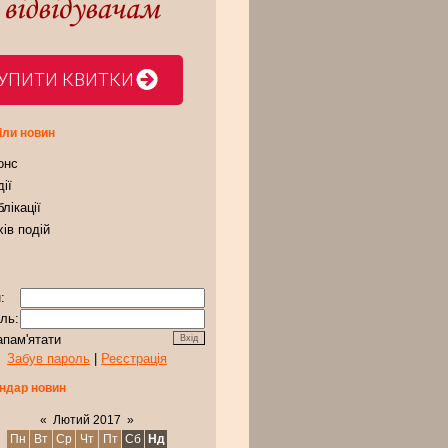
УПИТИ КВИТКИ
іли новин
онс
ії
лікації
ів подій
:
ль:
апам'ятати
Забув пароль
|
Реєстрація
ндар новин
«
Лютий 2017
»
Пн
Вт
Ср
Чт
Пт
Сб
Нд