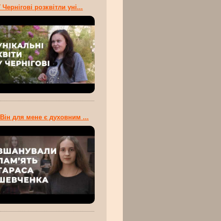
 Чернігові розквітли уні...
Він для мене є духовним ...