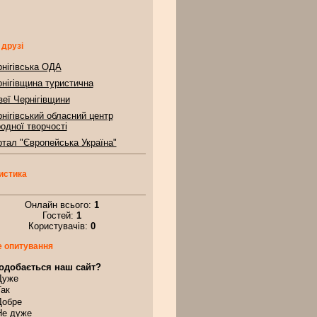
 друзі
нігівська ОДА
нігівщина туристична
еї Чернігівщини
нігівський обласний центр
одної творчості
тал "Європейська Україна"
истика
Онлайн всього:
1
Гостей:
1
Користувачів:
0
 опитування
одобається наш сайт?
Дуже
Так
Добре
Не дуже