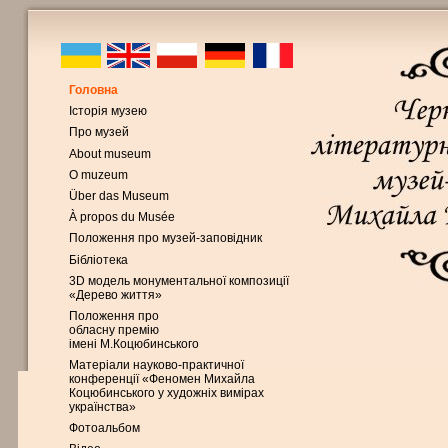
Головна
Історія музею
Про музей
About museum
O muzeum
Über das Museum
À propos du Musée
Положення про музей-заповідник
Бібліотека
3D модель монументальної композиції
«Дерево життя»
Положення про
обласну премію
імені М.Коцюбинського
Матеріали науково-практичної
конференції «Феномен Михайла
Коцюбинського у художніх вимірах
українства»
Фотоальбом