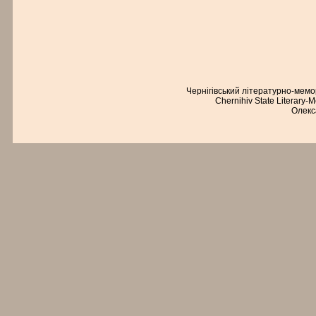
Чернігівський літературно-мем
Chernihiv State Literary-
Олекс