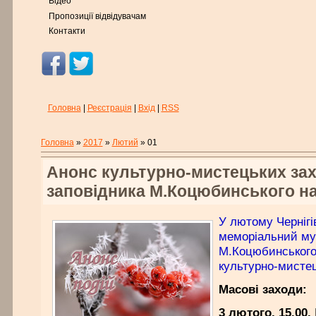
Відео
Пропозиції відвідувачам
Контакти
Головна
|
Реєстрація
|
Вхід
|
RSS
Головна
»
2017
»
Лютий
»
01
Анонс культурно-мистецьких зах
заповідника М.Коцюбинського н
У лютому Чернігі
меморіальний му
М.Коцюбинського
культурно-мистец
Масові заходи:
3 лютого, 15.00.