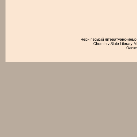
Чернігівський літературно-мем
Chernihiv State Literary-
Олекс