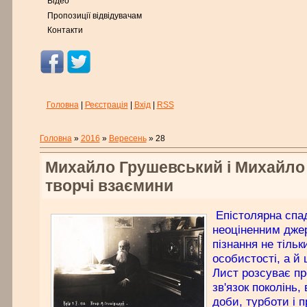
Відео
Пропозиції відвідувачам
Контакти
Головна
|
Реєстрація
|
Вхід
|
RSS
Головна
»
2016
»
Вересень
»
28
Михайло Грушевський і Михайло
творчі взаємини
Епістолярна спа
неоціненним дже
пізнання не тільк
особистості, а й 
Лист розсуває про
зв'язок поколінь
доби, турботи і п