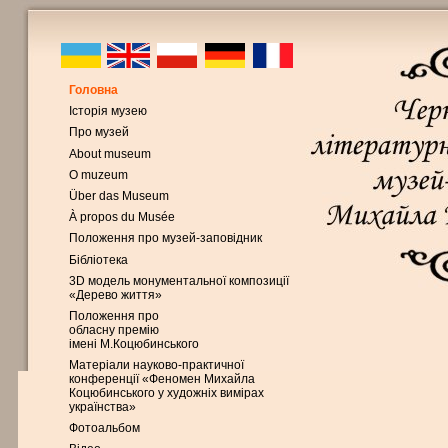
Головна
Історія музею
Про музей
About museum
O muzeum
Über das Museum
À propos du Musée
Положення про музей-заповідник
Бібліотека
3D модель монументальної композиції
«Дерево життя»
Положення про
обласну премію
імені М.Коцюбинського
Матеріали науково-практичної
конференції «Феномен Михайла
Коцюбинського у художніх вимірах
українства»
Фотоальбом