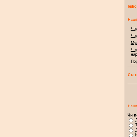
Інфо
Наші
Чер
Чер
Муз
Чер
нар
Пор
Стат
Наше
Чи п