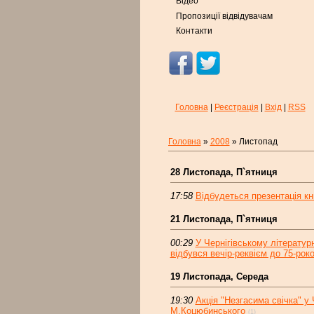
Відео
Пропозиції відвідувачам
Контакти
Головна
|
Реєстрація
|
Вхід
|
RSS
Головна
»
2008
»
Листопад
28 Листопада, П`ятниця
17:58
Відбудеться презентація
21 Листопада, П`ятниця
00:29
У Чернігівському літерату
відбувся вечір-реквієм до 75-рок
19 Листопада, Середа
19:30
Акція "Незгасима свічка" у
М.Коцюбинського
(1)