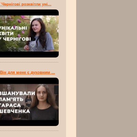
 Чернігові розквітли уні...
Він для мене є духовним ...