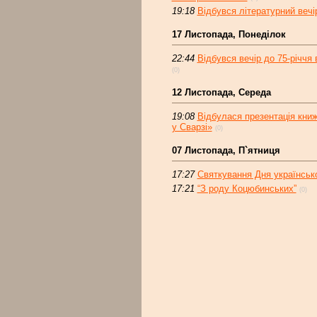
19:18
Відбувся літературний вечі
17 Листопада, Понеділок
22:44
Відбувся вечір до 75-річчя
(0)
12 Листопада, Середа
19:08
Відбулася презентація кн
у Сварзі»
(0)
07 Листопада, П`ятниця
17:27
Святкування Дня українсько
17:21
“З роду Коцюбинських”
(0)