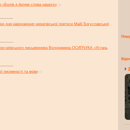
р «Болів я болем слова нашого»
(0)
 від дня народження чернігівської поетеси Майї Богуславської
Пош
ижки київського письменника Володимира ОСИПЧУКА «Устань
Віде
З
ї писемності та мови
(0)