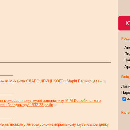
К
Розд
Ан
Под
Пуб
Арх
Вхід
 книжки Михайла СЛАБОШПИЦЬКОГО «Марія Башкирцева»
(2)
Логін
Паро
з
рно-меморіальному музеї-заповіднику М.М.Коцюбинського
овин Голодомору 1932-33 років
(0)
Кале
 Чернігівському літературно-меморіальному музеї-заповіднику