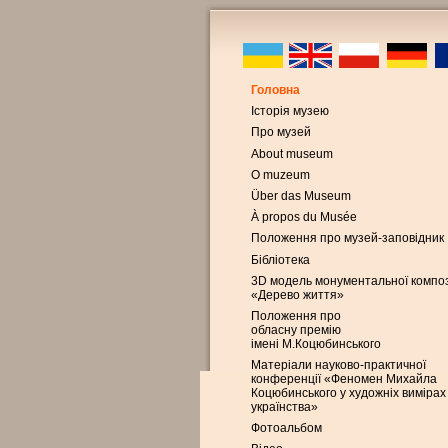
Головна
Історія музею
Про музей
About museum
O muzeum
Über das Museum
À propos du Musée
Положення про музей-заповідник
Бібліотека
3D модель монументальної композ
«Дерево життя»
Положення про
обласну премію
імені М.Коцюбинського
Матеріали науково-практичної
конференції «Феномен Михайла
Коцюбинського у художніх вимірах
українства»
Фотоальбом