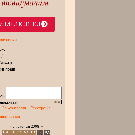
УПИТИ КВИТКИ
іли новин
онс
ії
лікації
ів подій
:
ль:
апам'ятати
Забув пароль
|
Реєстрація
ндар новин
«
Листопад 2008
»
Пн
Вт
Ср
Чт
Пт
Сб
Нд