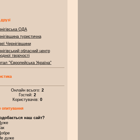
 друзі
нігівська ОДА
нігівщина туристична
еї Чернігівщини
нігівський обласний центр
одної творчості
тал "Європейська Україна"
истика
Онлайн всього:
2
Гостей:
2
Користувачів:
0
 опитування
одобається наш сайт?
Дуже
Так
Добре
Не дуже