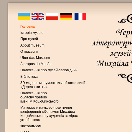
Головна
Історія музею
Про музей
About museum
O muzeum
Über das Museum
À propos du Musée
Положення про музей-заповідник
Бібліотека
3D модель монументальної композиції
«Дерево життя»
Положення про
обласну премію
імені М.Коцюбинського
Матеріали науково-практичної
конференції «Феномен Михайла
Коцюбинського у художніх вимірах
українства»
Фотоальбом