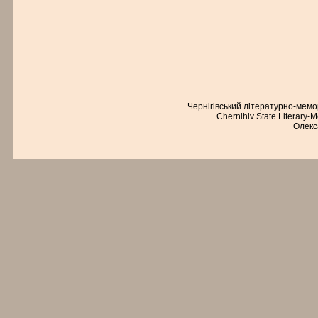
Чернігівський літературно-мем
Chernihiv State Literary-
Олекс