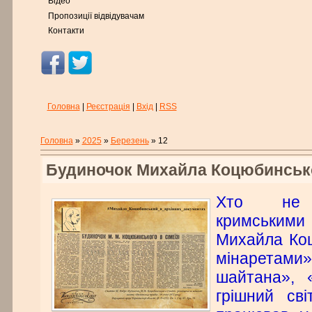
Відео
Пропозиції відвідувачам
Контакти
Головна
|
Реєстрація
|
Вхід
|
RSS
Головна
»
2025
»
Березень
»
12
Будиночок Михайла Коцюбинськог
Хто не 
кримським
Михайла Коц
мінарета
шайтана», 
грішний св