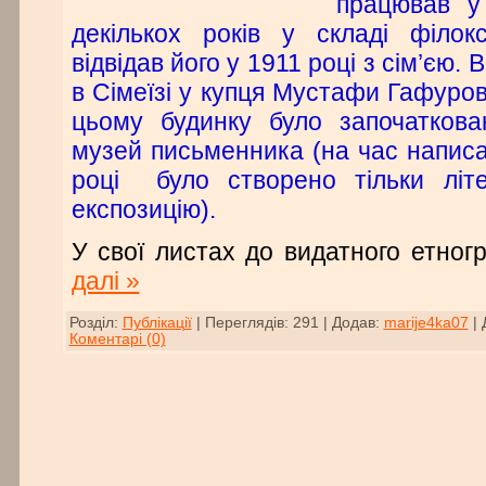
працював у
декількох років у складі філокс
відвідав його у 1911 році з сім’єю.
в Сімеїзі у купця Мустафи Гафуров
цьому будинку було започатков
музей письменника (на час написа
році було створено тільки літ
експозицію).
У свої листах до видатного етно
далі »
Розділ:
Публікації
|
Переглядів:
291
|
Додав:
marije4ka07
|
Коментарі (0)