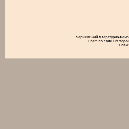
Чернігівський літературно-мем
Chernihiv State Literary-
Олекс