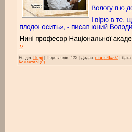
Вологу п’ю д
І вірю в те, 
плодоносить», - писав юний Волод
Нині професор Національної акаде
»
Розділ:
Події
|
Переглядів:
423
|
Додав:
marije4ka07
|
Дата:
Коментарі (0)