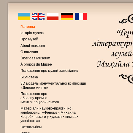
Головна
Історія музею
Про музей
About museum
O muzeum
Über das Museum
À propos du Musée
Положення про музей-заповідник
Бібліотека
3D модель монументальної композиції
«Дерево життя»
Положення про
обласну премію
імені М.Коцюбинського
Матеріали науково-практичної
конференції «Феномен Михайла
Коцюбинського у художніх вимірах
українства»
Фотоальбом