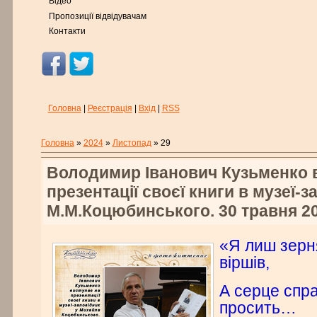
Відео
Пропозиції відвідувачам
Контакти
Головна
|
Реєстрація
|
Вхід
|
RSS
Головна
»
2024
»
Листопад
»
29
Володимир Іванович Кузьменко 
презентації своєї книги в музеї-
М.М.Коцюбинського. 30 травня 2
«Я лиш зерн
віршів,
А серце спра
просить…