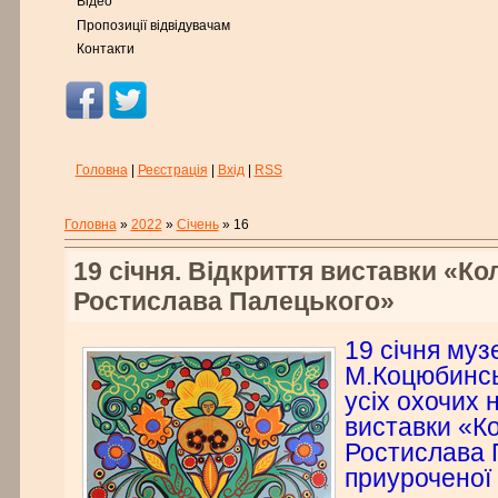
Відео
Пропозиції відвідувачам
Контакти
Головна
|
Реєстрація
|
Вхід
|
RSS
Головна
»
2022
»
Січень
»
16
19 січня. Відкриття виставки «Ко
Ростислава Палецького»
19 січня муз
М.Коцюбинсь
усіх охочих 
виставки «Ко
Ростислава 
приуроченої 