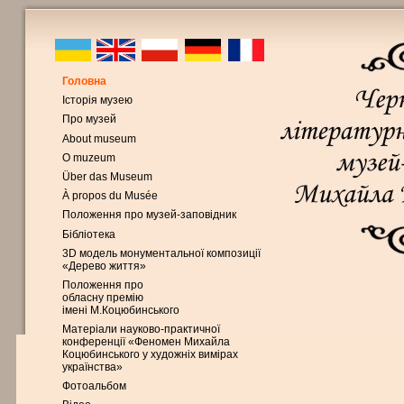
Головна
Історія музею
Про музей
About museum
O muzeum
Über das Museum
À propos du Musée
Положення про музей-заповідник
Бібліотека
3D модель монументальної композиції
«Дерево життя»
Положення про
обласну премію
імені М.Коцюбинського
Матеріали науково-практичної
конференції «Феномен Михайла
Коцюбинського у художніх вимірах
українства»
Фотоальбом