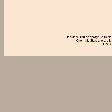
Чернігівський літературно-мем
Chernihiv State Literary-
Олекс