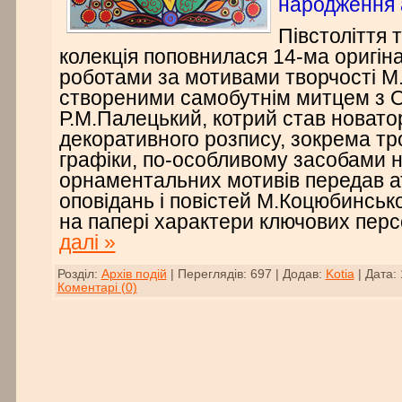
народження 
Півстоліття 
колекція поповнилася 14-ма оригі
роботами за мотивами творчості М
створеними самобутнім митцем з 
Р.М.Палецький, котрий став новато
декоративного розпису, зокрема тро
графіки, по-особливому засобами 
орнаментальних мотивів передав 
оповідань і повістей М.Коцюбинськог
на папері характери ключових перс
далі »
Розділ:
Архів подій
|
Переглядів:
697
|
Додав:
Kotia
|
Дата:
Коментарі (0)