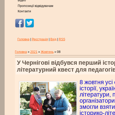
Відео
Пропозиції відвідувачам
Контакти
Головна
|
Реєстрація
|
Вхід
|
RSS
Головна
»
2021
»
Жовтень
»
08
У Чернігові відбувся перший істо
літературний квест для педагогі
8 жовтня усі 
історії, укра
літератури, 
організатори
змогли взяти
історико-літ