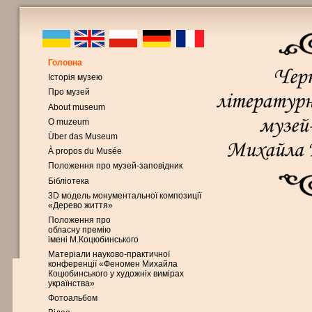
Головна
Історія музею
Про музей
About museum
O muzeum
Über das Museum
À propos du Musée
Положення про музей-заповідник
Бібліотека
3D модель монументальної композиції
«Дерево життя»
Положення про
обласну премію
імені М.Коцюбинського
Матеріали науково-практичної
конференції «Феномен Михайла
Коцюбинського у художніх вимірах
українства»
Фотоальбом