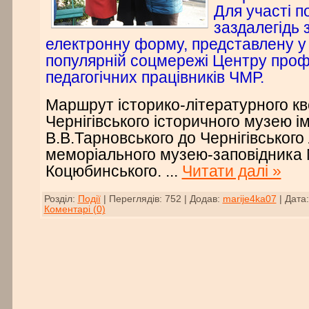
Для участі п
заздалегідь 
електронну форму, представлену у 
популярній соцмережі Центру проф
педагогічних працівників ЧМР.
Маршрут історико-літературного кв
Чернігівського історичного музею ім
В.В.Тарновського до Чернігівського
меморіального музею-заповідника
Коцюбинського.
...
Читати далі »
Розділ:
Події
|
Переглядів:
752
|
Додав:
marije4ka07
|
Дата:
Коментарі (0)