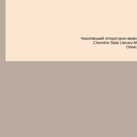
Чернігівський літературно-мем
Chernihiv State Literary-
Олекс