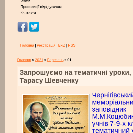
Відео
Пропозиції відвідувачам
Контакти
Головна
|
Реєстрація
|
Вхід
|
RSS
Головна
»
2021
»
Березень
»
01
Запрошуємо на тематичні уроки,
Тарасу Шевченку
Чернігівськи
меморіальни
заповідник
М.М.Коцюбин
учнів 7-9-х к
тематичний 