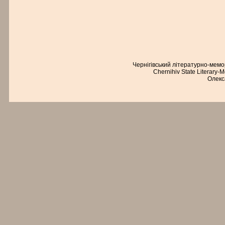
Чернігівський літературно-мем
Chernihiv State Literary-
Олекс