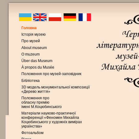
Головна
Історія музею
Про музей
About museum
O muzeum
Über das Museum
À propos du Musée
Положення про музей-заповідник
Бібліотека
3D модель монументальної композиції
«Дерево життя»
Положення про
обласну премію
імені М.Коцюбинського
Матеріали науково-практичної
конференції «Феномен Михайла
Коцюбинського у художніх вимірах
українства»
Фотоальбом