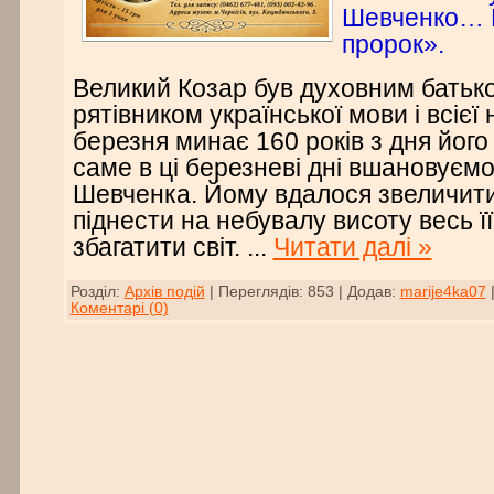
Шевченко… Г
пророк».
Великий Козар був духовним батько
рятівником української мови і всієї н
березня минає 160 років з дня його
саме в ці березневі дні вшановуєм
Шевченка. Йому вдалося звеличити
піднести на небувалу висоту весь її
збагатити світ.
...
Читати далі »
Розділ:
Архів подій
|
Переглядів:
853
|
Додав:
marije4ka07
Коментарі (0)