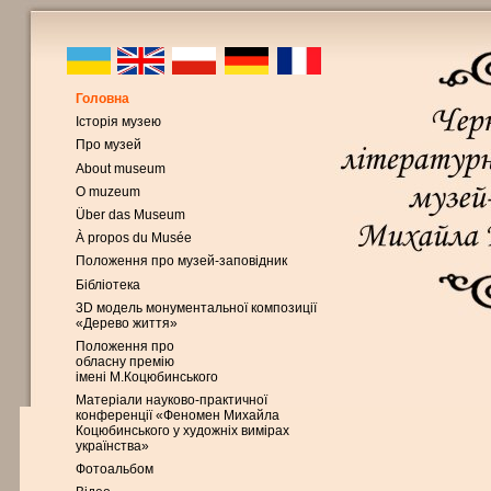
Головна
Історія музею
Про музей
About museum
O muzeum
Über das Museum
À propos du Musée
Положення про музей-заповідник
Бібліотека
3D модель монументальної композиції
«Дерево життя»
Положення про
обласну премію
імені М.Коцюбинського
Матеріали науково-практичної
конференції «Феномен Михайла
Коцюбинського у художніх вимірах
українства»
Фотоальбом