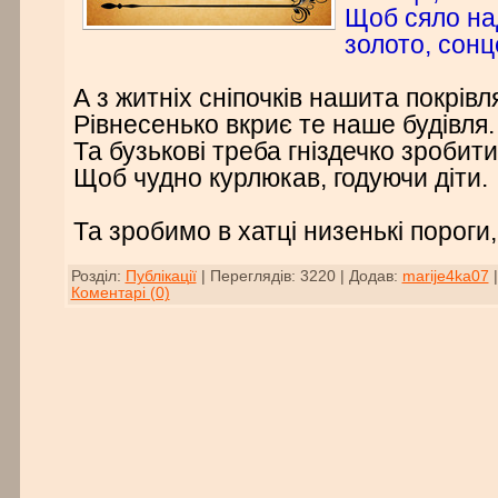
Щоб сяло на
золото, сонц
А з житніх сніпочків нашита покрівл
Рівнесенько вкриє те наше будівля.
Та бузькові треба гніздечко зробити
Щоб чудно курлюкав, годуючи діти.
Та зробимо в хатці низенькі пороги
Розділ:
Публікації
|
Переглядів:
3220
|
Додав:
marije4ka07
Коментарі (0)