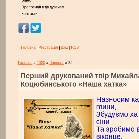
Відео
Пропозиції відвідувачам
Контакти
Головна
|
Реєстрація
|
Вхід
|
RSS
Головна
»
2020
»
Червень
»
25
Перший друкований твір Михайл
Коцюбинського «Наша хатка»
Назносим ка
глини,
Збудуємо хат
сіни
Та зробимо в
віконце,