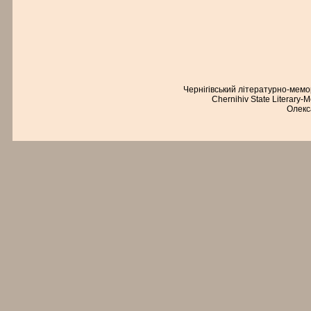
Чернігівський літературно-мем
Chernihiv State Literary-
Олекс