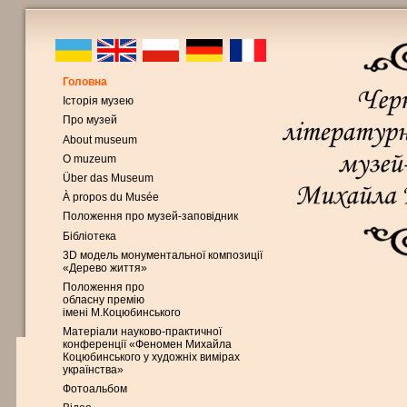
Головна
Історія музею
Про музей
About museum
O muzeum
Über das Museum
À propos du Musée
Положення про музей-заповідник
Бібліотека
3D модель монументальної композиції
«Дерево життя»
Положення про
обласну премію
імені М.Коцюбинського
Матеріали науково-практичної
конференції «Феномен Михайла
Коцюбинського у художніх вимірах
українства»
Фотоальбом