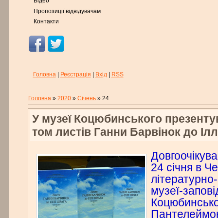
Відео
Пропозиції відвідувачам
Контакти
Головна
|
Реєстрація
|
Вхід
|
RSS
Головна
»
2020
»
Січень
»
24
У музеї Коцюбинського презент
том листів Ганни Барвінок до Іл
Довгоочікува
24 січня в Ч
літературно
музеї-запов
Коцюбинськог
Пантелеймон