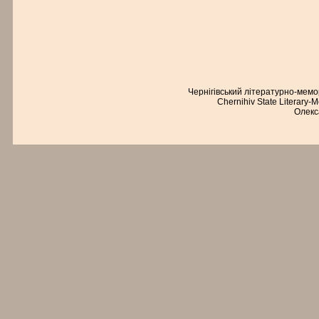
Чернігівський літературно-мем
Chernihiv State Literary-
Олекс