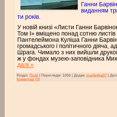
Ганни Барвін
виданням тр
ти років.
У новій книзі «Листи Ганни Барвінок
Том І» вміщено понад сотню листів
Пантелеймона Куліша Ганни Барвін
громадського і політичного діяча, ад
Шрага. Чимало з них вийшли друко
ж у фондах музею-заповідника Ми
далі »
Розділ:
Події
|
Переглядів:
1056
|
Додав:
marije4ka07
|
Дат
Коментарі (0)