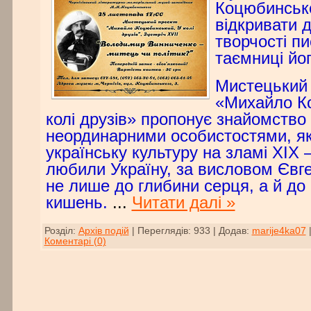
Коцюбинськ
відкривати 
творчості п
таємниці йог
Мистецький 
«Михайло К
колі друзів» пропонує знайомство
неординарними особистостями, як
українську культуру на зламі ХІХ –
любили Україну, за висловом Євг
не лише до глибини серця, а й до
кишень.
...
Читати далі »
Розділ:
Архів подій
|
Переглядів:
933
|
Додав:
marije4ka07
Коментарі (0)