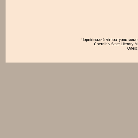
Чернігівський літературно-мем
Chernihiv State Literary-
Олекс