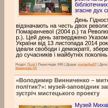
бібліотечних
згасне дух с
День Гіднос
відзначають на честь двох револю
Помаранчевої (2004 р.) та Революц
р.). Цей день затверджено Указо
України від 13 листопада 2014 рок
ідеали свободи і демократії, збер
до сучасників і майбутніх поколін
Розділ:
Події
|
Переглядів:
895
|
Додав:
marije4ka07
|
Дата:
Коментарі (0)
«Володимир Винниченко – мит
політик?»: музей-заповідник з
зустріч мистецького проекту
Музей Миха