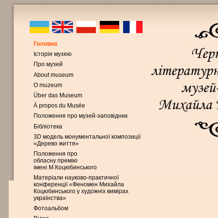
Головна
Історія музею
Про музей
About museum
O muzeum
Über das Museum
À propos du Musée
Положення про музей-заповідник
Бібліотека
3D модель монументальної композиції
«Дерево життя»
Положення про
обласну премію
імені М.Коцюбинського
Матеріали науково-практичної
конференції «Феномен Михайла
Коцюбинського у художніх вимірах
українства»
Фотоальбом