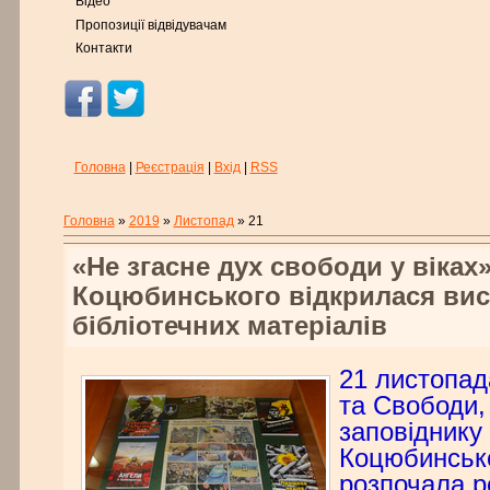
Відео
Пропозиції відвідувачам
Контакти
Головна
|
Реєстрація
|
Вхід
|
RSS
Головна
»
2019
»
Листопад
»
21
«Не згасне дух свободи у віках»
Коцюбинського відкрилася вис
бібліотечних матеріалів
21 листопада
та Свободи, 
заповіднику
Коцюбинськ
розпочала р