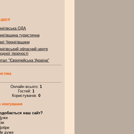
 друзі
нігівська ОДА
нігівщина туристична
еї Чернігівщини
нігівський обласний центр
одної творчості
тал "Європейська Україна"
истика
Онлайн всього:
1
Гостей:
1
Користувачів:
0
 опитування
одобається наш сайт?
Дуже
Так
Добре
Не дуже