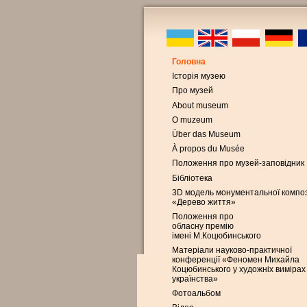
Головна
Історія музею
Про музей
About museum
O muzeum
Über das Museum
À propos du Musée
Положення про музей-заповідник
Бібліотека
3D модель монументальної композ
«Дерево життя»
Положення про
обласну премію
імені М.Коцюбинського
Матеріали науково-практичної
конференції «Феномен Михайла
Коцюбинського у художніх вимірах
українства»
Фотоальбом