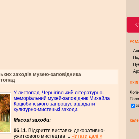
К
Розд
Ан
Под
Пуб
Арх
ьких заходів музею-заповідника
стопад
Вхід
У листопаді Чернігівський літературно-
Логін
меморіальний музей-заповідник Михайла
Паро
Коцюбинського запрошує відвідати
з
культурно-мистецькі заходи.
Масові заходи:
Кале
06.11.
Відкриття виставки декоративно-
ужиткового мистецтва
...
Читати далі »