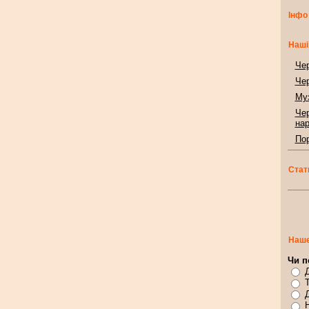
Інфо
Наші
Чер
Чер
Муз
Чер
нар
Пор
Стат
Наше
Чи п