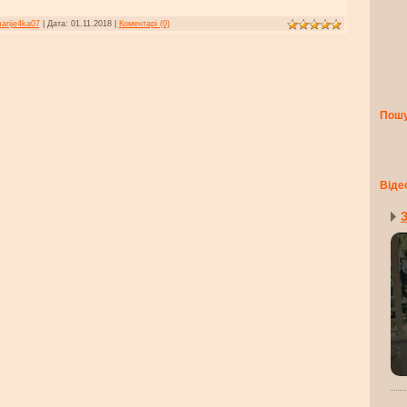
arije4ka07
|
Дата:
01.11.2018
|
Коментарі (0)
Пош
Віде
З