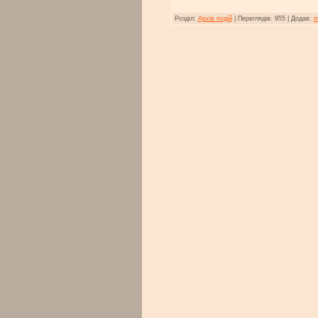
Розділ:
Архів подій
|
Переглядів:
955
|
Додав:
m