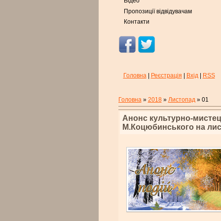
Відео
Пропозиції відвідувачам
Контакти
Головна
|
Реєстрація
|
Вхід
|
RSS
Головна
»
2018
»
Листопад
»
01
Анонс культурно-мистец
М.Коцюбинського на ли