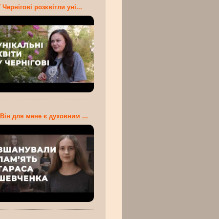
 Чернігові розквітли уні...
Він для мене є духовним ...