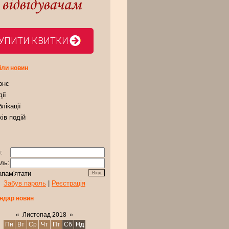
УПИТИ КВИТКИ
іли новин
онс
ії
лікації
ів подій
:
ль:
апам'ятати
Забув пароль
|
Реєстрація
ндар новин
«
Листопад 2018
»
Пн
Вт
Ср
Чт
Пт
Сб
Нд