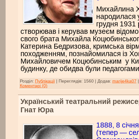
Михайлина 
народилася у
грудня 1931 р
створював і керував музеєм відомо
свого брата Михайла Коцюбинсько
Катерина Бедризова, кримська вір
походженням, познайомилася із Х
Михайловичем Коцюбинським у Киє
будинку, де обидва були педагогам
Розділ:
Публікації
|
Переглядів:
1560
|
Додав:
marije4ka07
Коментарі (0)
Український театральний режисер
Гнат Юра
1888, 8 січн
(тепер — сел