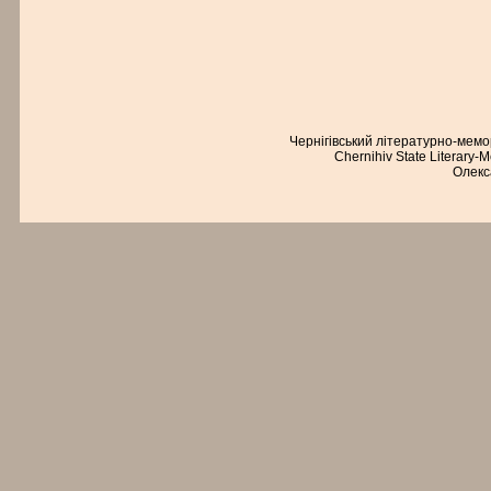
Чернігівський літературно-мем
Chernihiv State Literary-
Олекс