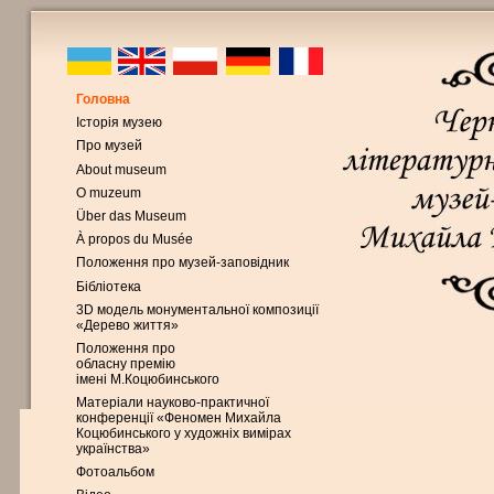
Головна
Історія музею
Про музей
About museum
O muzeum
Über das Museum
À propos du Musée
Положення про музей-заповідник
Бібліотека
3D модель монументальної композиції
«Дерево життя»
Положення про
обласну премію
імені М.Коцюбинського
Матеріали науково-практичної
конференції «Феномен Михайла
Коцюбинського у художніх вимірах
українства»
Фотоальбом