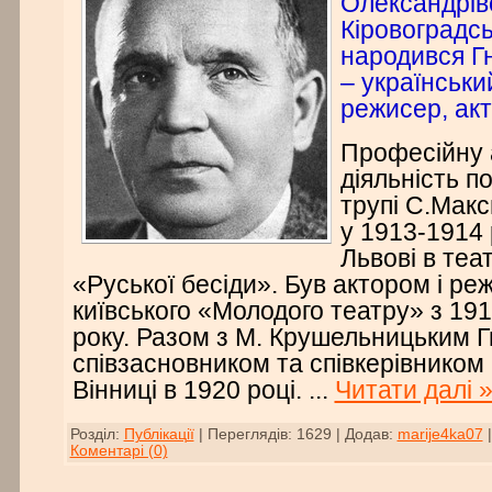
Олександрів
Кіровоградсь
народився Г
– українськ
режисер, акт
Професійну 
діяльність п
трупі С.Макс
у 1913-1914 
Львові в теа
«Руської бесіди». Був актором і р
київського «Молодого театру» з 191
року. Разом з М. Крушельницьким 
співзасновником та співкерівником
Вінниці в 1920 році.
...
Читати далі 
Розділ:
Публікації
|
Переглядів:
1629
|
Додав:
marije4ka07
Коментарі (0)