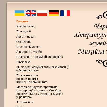
Головна
Історія музею
Про музей
About museum
O muzeum
Über das Museum
À propos du Musée
Положення про музей-заповідник
Бібліотека
3D модель монументальної композиції
«Дерево життя»
Положення про
обласну премію
імені М.Коцюбинського
Матеріали науково-практичної
конференції «Феномен Михайла
Коцюбинського у художніх вимірах
українства»
Фотоальбом