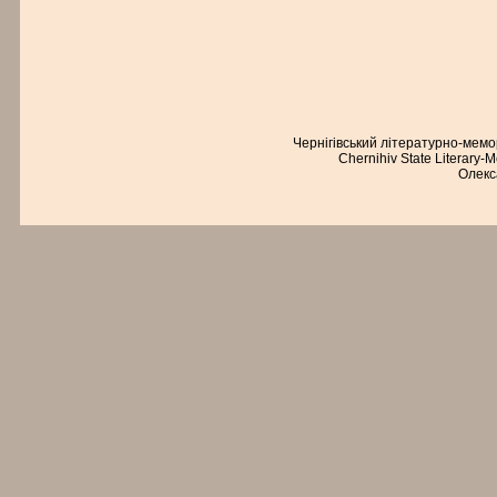
Чернігівський літературно-мем
Chernihiv State Literary-
Олекс