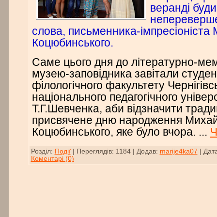
веранді буди
непереверше
слова, письменника-імпресіоніста
Коцюбинського.
Саме цього дня до літературно-ме
музею-заповідника завітали студен
філологічного факультету Чернігівс
національного педагогічного універ
Т.Г.Шевченка, аби відзначити тради
присвячене дню народження Миха
Коцюбинського, яке було вчора.
...
Ч
Розділ:
Події
|
Переглядів:
1184
|
Додав:
marije4ka07
|
Дата
Коментарі (0)