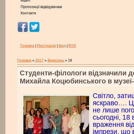
Відео
Пропозиції відвідувачам
Контакти
Головна
|
Реєстрація
|
Вхід
|
RSS
Головна
»
2017
»
Вересень
»
18
Студенти-філологи відзначили 
Михайла Коцюбинського в музеї-
Світло, зати
яскраво…. Ц
не лише пого
сьогодні, 18 
враження від
імпрези, що 